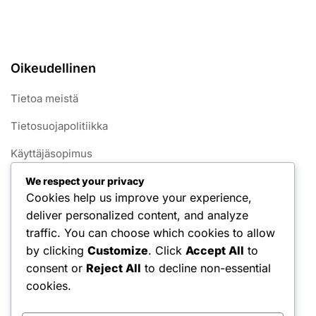
Oikeudellinen
Tietoa meistä
Tietosuojapolitiikka
Käyttäjäsopimus
Yhteystiedot
We respect your privacy
Cookies help us improve your experience,
Evästekäytäntö
deliver personalized content, and analyze
traffic. You can choose which cookies to allow
Kategoriat
by clicking
Customize
. Click
Accept All
to
consent or
Reject All
to decline non-essential
Käyttäytymismallit
cookies.
Luovat mallit