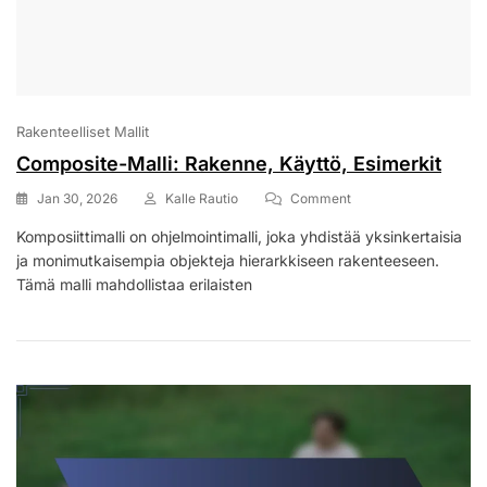
Rakenteelliset Mallit
Composite-Malli: Rakenne, Käyttö, Esimerkit
On
Jan 30, 2026
Kalle Rautio
Comment
Composite-
Komposiittimalli on ohjelmointimalli, joka yhdistää yksinkertaisia
Malli:
ja monimutkaisempia objekteja hierarkkiseen rakenteeseen.
Rakenne,
Käyttö,
Tämä malli mahdollistaa erilaisten
Esimerkit