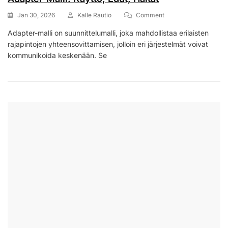
On
Jan 30, 2026
Kalle Rautio
Comment
Adapter-
Adapter-malli on suunnittelumalli, joka mahdollistaa erilaisten
Malli:
rajapintojen yhteensovittamisen, jolloin eri järjestelmät voivat
Käyttö,
Edut,
kommunikoida keskenään. Se
Haitat