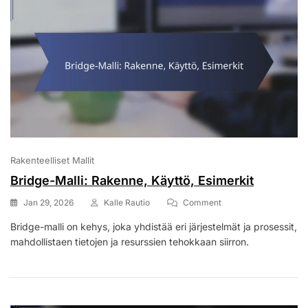
Rakenteelliset Mallit
Bridge-Malli: Rakenne, Käyttö, Esimerkit
On
Jan 29, 2026
Kalle Rautio
Comment
Bridge-
Bridge-malli on kehys, joka yhdistää eri järjestelmät ja prosessit,
Malli:
mahdollistaen tietojen ja resurssien tehokkaan siirron.
Rakenne,
Käyttö,
Esimerkit