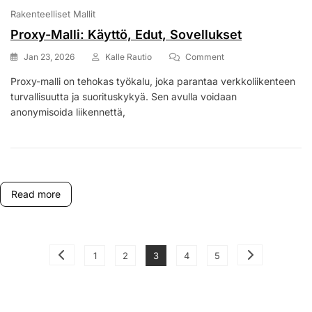
Rakenteelliset Mallit
Proxy-Malli: Käyttö, Edut, Sovellukset
On
Jan 23, 2026
Kalle Rautio
Comment
Proxy-
Proxy-malli on tehokas työkalu, joka parantaa verkkoliikenteen
Malli:
turvallisuutta ja suorituskykyä. Sen avulla voidaan
Käyttö,
Edut,
anonymisoida liikennettä,
Sovellukset
Read more
Posts
Page
Page
Page
Page
Page
1
2
3
4
5
pagination