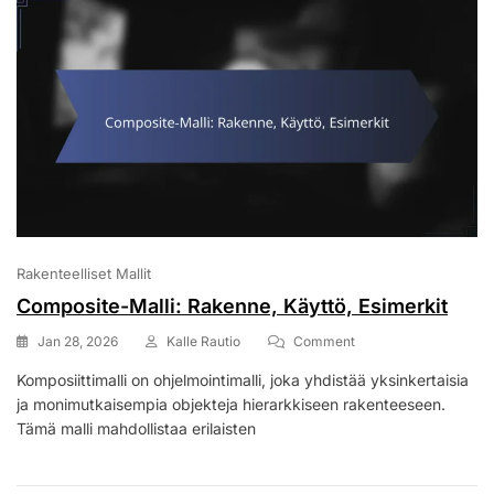
Rakenteelliset Mallit
Composite-Malli: Rakenne, Käyttö, Esimerkit
On
Jan 28, 2026
Kalle Rautio
Comment
Composite-
Komposiittimalli on ohjelmointimalli, joka yhdistää yksinkertaisia
Malli:
ja monimutkaisempia objekteja hierarkkiseen rakenteeseen.
Rakenne,
Käyttö,
Tämä malli mahdollistaa erilaisten
Esimerkit