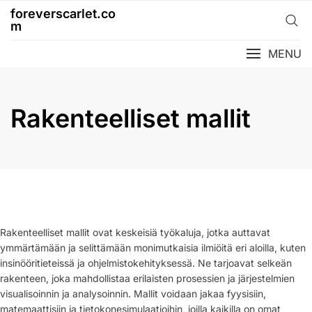
Skip
foreverscarlet.co
to
m
content
MENU
Rakenteelliset mallit
Rakenteelliset mallit ovat keskeisiä työkaluja, jotka auttavat
ymmärtämään ja selittämään monimutkaisia ilmiöitä eri aloilla, kuten
insinööritieteissä ja ohjelmistokehityksessä. Ne tarjoavat selkeän
rakenteen, joka mahdollistaa erilaisten prosessien ja järjestelmien
visualisoinnin ja analysoinnin. Mallit voidaan jakaa fyysisiin,
matemaattisiin ja tietokonesimulaatioihin, joilla kaikilla on omat