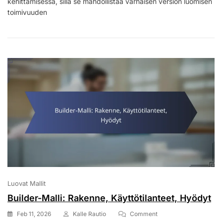
kehittämisessä, sillä se mahdollistaa varhaisen version luomisen
Kopiointi,
Suorituskyky,
toimivuuden
Käyttötapaukset
Luovat Mallit
Builder-Malli: Rakenne, Käyttötilanteet, Hyödyt
On
Feb 11, 2026
Kalle Rautio
Comment