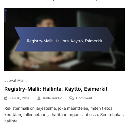
Luovat Mallit
Registry-Malli: Hallinta, Käyttö, Esimerkit
On
Feb 16, 2026
Kalle Rautio
Comment
Registry-
Rekisterimalli on järjestelmä, joka määrittelee, miten tietoa
Malli:
kerätään, tallennetaan ja hallitaan organisaatiossa. Sen tehokas
Hallinta,
Käyttö,
hallinta
Esimerkit