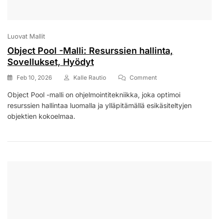
Luovat Mallit
Object Pool -Malli: Resurssien hallinta,
Sovellukset, Hyödyt
On
Feb 10, 2026
Kalle Rautio
Comment
Object
Object Pool -malli on ohjelmointitekniikka, joka optimoi
Pool
resurssien hallintaa luomalla ja ylläpitämällä esikäsiteltyjen
-
Malli:
objektien kokoelmaa.
Resurssien
Hallinta,
Sovellukset,
Hyödyt