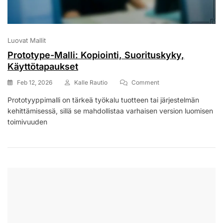
Luovat Mallit
Prototype-Malli: Kopiointi, Suorituskyky,
Käyttötapaukset
On
Feb 12, 2026
Kalle Rautio
Comment
Prototype-
Prototyyppimalli on tärkeä työkalu tuotteen tai järjestelmän
Malli:
kehittämisessä, sillä se mahdollistaa varhaisen version luomisen
Kopiointi,
Suorituskyky,
toimivuuden
Käyttötapaukset