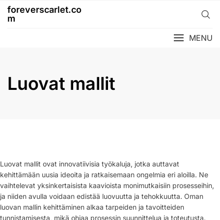
Skip
foreverscarlet.co
to
m
content
MENU
Luovat mallit
Luovat mallit ovat innovatiivisia työkaluja, jotka auttavat
kehittämään uusia ideoita ja ratkaisemaan ongelmia eri aloilla. Ne
vaihtelevat yksinkertaisista kaavioista monimutkaisiin prosesseihin,
ja niiden avulla voidaan edistää luovuutta ja tehokkuutta. Oman
luovan mallin kehittäminen alkaa tarpeiden ja tavoitteiden
tunnistamisesta, mikä ohjaa prosessin suunnittelua ja toteutusta.