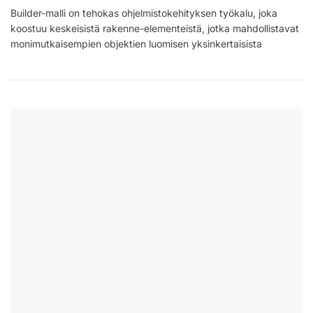
Builder-
Builder-malli on tehokas ohjelmistokehityksen työkalu, joka
Malli:
koostuu keskeisistä rakenne-elementeistä, jotka mahdollistavat
Rakenne,
Käyttötilanteet,
monimutkaisempien objektien luomisen yksinkertaisista
Hyödyt