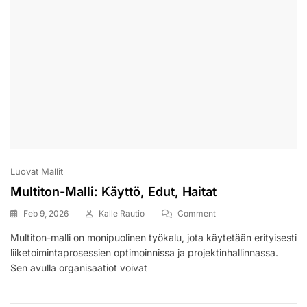
Luovat Mallit
Multiton-Malli: Käyttö, Edut, Haitat
On
Feb 9, 2026
Kalle Rautio
Comment
Multiton-
Multiton-malli on monipuolinen työkalu, jota käytetään erityisesti
Malli:
liiketoimintaprosessien optimoinnissa ja projektinhallinnassa.
Käyttö,
Edut,
Sen avulla organisaatiot voivat
Haitat