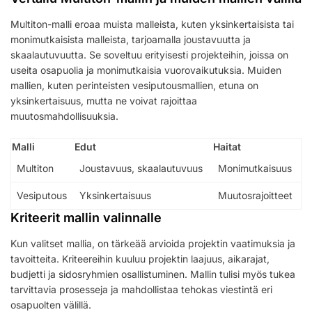
Multiton-malli eroaa muista malleista, kuten yksinkertaisista tai
monimutkaisista malleista, tarjoamalla joustavuutta ja
skaalautuvuutta. Se soveltuu erityisesti projekteihin, joissa on
useita osapuolia ja monimutkaisia vuorovaikutuksia. Muiden
mallien, kuten perinteisten vesiputousmallien, etuna on
yksinkertaisuus, mutta ne voivat rajoittaa
muutosmahdollisuuksia.
Malli
Edut
Haitat
Multiton
Joustavuus, skaalautuvuus
Monimutkaisuus
Vesiputous
Yksinkertaisuus
Muutosrajoitteet
Kriteerit mallin valinnalle
Kun valitset mallia, on tärkeää arvioida projektin vaatimuksia ja
tavoitteita. Kriteereihin kuuluu projektin laajuus, aikarajat,
budjetti ja sidosryhmien osallistuminen. Mallin tulisi myös tukea
tarvittavia prosesseja ja mahdollistaa tehokas viestintä eri
osapuolten välillä.