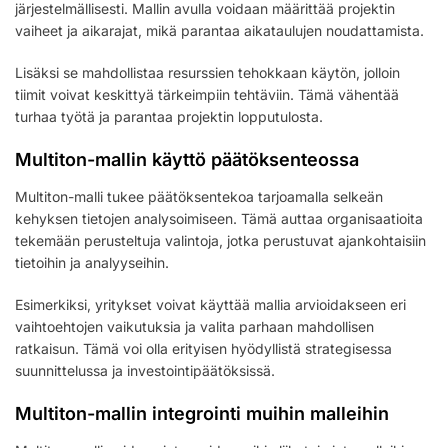
järjestelmällisesti. Mallin avulla voidaan määrittää projektin
vaiheet ja aikarajat, mikä parantaa aikataulujen noudattamista.
Lisäksi se mahdollistaa resurssien tehokkaan käytön, jolloin
tiimit voivat keskittyä tärkeimpiin tehtäviin. Tämä vähentää
turhaa työtä ja parantaa projektin lopputulosta.
Multiton-mallin käyttö päätöksenteossa
Multiton-malli tukee päätöksentekoa tarjoamalla selkeän
kehyksen tietojen analysoimiseen. Tämä auttaa organisaatioita
tekemään perusteltuja valintoja, jotka perustuvat ajankohtaisiin
tietoihin ja analyyseihin.
Esimerkiksi, yritykset voivat käyttää mallia arvioidakseen eri
vaihtoehtojen vaikutuksia ja valita parhaan mahdollisen
ratkaisun. Tämä voi olla erityisen hyödyllistä strategisessa
suunnittelussa ja investointipäätöksissä.
Multiton-mallin integrointi muihin malleihin