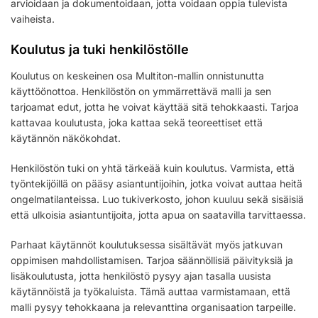
arvioidaan ja dokumentoidaan, jotta voidaan oppia tulevista
vaiheista.
Koulutus ja tuki henkilöstölle
Koulutus on keskeinen osa Multiton-mallin onnistunutta
käyttöönottoa. Henkilöstön on ymmärrettävä malli ja sen
tarjoamat edut, jotta he voivat käyttää sitä tehokkaasti. Tarjoa
kattavaa koulutusta, joka kattaa sekä teoreettiset että
käytännön näkökohdat.
Henkilöstön tuki on yhtä tärkeää kuin koulutus. Varmista, että
työntekijöillä on pääsy asiantuntijoihin, jotka voivat auttaa heitä
ongelmatilanteissa. Luo tukiverkosto, johon kuuluu sekä sisäisiä
että ulkoisia asiantuntijoita, jotta apua on saatavilla tarvittaessa.
Parhaat käytännöt koulutuksessa sisältävät myös jatkuvan
oppimisen mahdollistamisen. Tarjoa säännöllisiä päivityksiä ja
lisäkoulutusta, jotta henkilöstö pysyy ajan tasalla uusista
käytännöistä ja työkaluista. Tämä auttaa varmistamaan, että
malli pysyy tehokkaana ja relevanttina organisaation tarpeille.