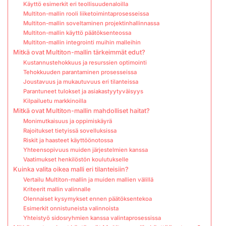
Käyttö esimerkit eri teollisuudenaloilla
Multiton-mallin rooli liiketoimintaprosesseissa
Multiton-mallin soveltaminen projektinhallinnassa
Multiton-mallin käyttö päätöksenteossa
Multiton-mallin integrointi muihin malleihin
Mitkä ovat Multiton-mallin tärkeimmät edut?
Kustannustehokkuus ja resurssien optimointi
Tehokkuuden parantaminen prosesseissa
Joustavuus ja mukautuvuus eri tilanteissa
Parantuneet tulokset ja asiakastyytyväisyys
Kilpailuetu markkinoilla
Mitkä ovat Multiton-mallin mahdolliset haitat?
Monimutkaisuus ja oppimiskäyrä
Rajoitukset tietyissä sovelluksissa
Riskit ja haasteet käyttöönotossa
Yhteensopivuus muiden järjestelmien kanssa
Vaatimukset henkilöstön koulutukselle
Kuinka valita oikea malli eri tilanteisiin?
Vertailu Multiton-mallin ja muiden mallien välillä
Kriteerit mallin valinnalle
Olennaiset kysymykset ennen päätöksentekoa
Esimerkit onnistuneista valinnoista
Yhteistyö sidosryhmien kanssa valintaprosessissa