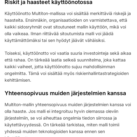
Riskit ja haasteet käyttöönotossa
Käyttöönotto Multiton-mallissa voi sisältää merkittäviä riskejä ja
haasteita. Ensinnäkin, organisaatioiden on varmistettava, että
kaikki sidosryhmät ovat sitoutuneet mallin käyttöön, mikä voi
olla vaikeaa. Ilman riittävää sitoutumista malli voi jäädä
käyttämättömäksi tai sen hyödyt jäävät vähäisiksi.
Toiseksi, käyttöönotto voi vaatia suuria investointeja sekä aikaa
että rahaa. On tärkeää laatia selkeä suunnitelma, joka kattaa
kaikki vaiheet, jotta käyttöönotto sujuu mahdollisimman
ongelmitta. Tämä voi sisältää myös riskienhallintastrategioiden
kehittämisen.
Yhteensopivuus muiden järjestelmien kanssa
Multiton-mallin yhteensopivuus muiden järjestelmien kanssa voi
olla haaste. Jos malli ei integroituu hyvin olemassa oleviin
järjestelmiin, se voi aiheuttaa ongelmia tiedon siirrossa ja
käytettävyydessä. On tärkeää tarkistaa, miten malli toimii
yhdessä muiden teknologioiden kanssa ennen sen