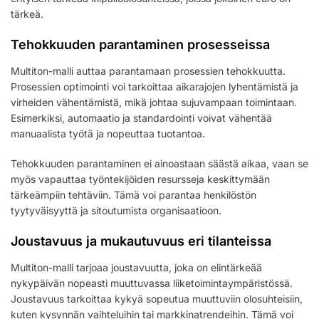
tärkeä.
Tehokkuuden parantaminen prosesseissa
Multiton-malli auttaa parantamaan prosessien tehokkuutta.
Prosessien optimointi voi tarkoittaa aikarajojen lyhentämistä ja
virheiden vähentämistä, mikä johtaa sujuvampaan toimintaan.
Esimerkiksi, automaatio ja standardointi voivat vähentää
manuaalista työtä ja nopeuttaa tuotantoa.
Tehokkuuden parantaminen ei ainoastaan säästä aikaa, vaan se
myös vapauttaa työntekijöiden resursseja keskittymään
tärkeämpiin tehtäviin. Tämä voi parantaa henkilöstön
tyytyväisyyttä ja sitoutumista organisaatioon.
Joustavuus ja mukautuvuus eri tilanteissa
Multiton-malli tarjoaa joustavuutta, joka on elintärkeää
nykypäivän nopeasti muuttuvassa liiketoimintaympäristössä.
Joustavuus tarkoittaa kykyä sopeutua muuttuviin olosuhteisiin,
kuten kysynnän vaihteluihin tai markkinatrendeihin. Tämä voi