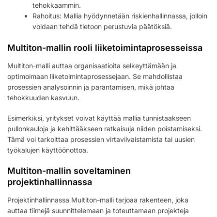
tehokkaammin.
Rahoitus: Mallia hyödynnetään riskienhallinnassa, jolloin
voidaan tehdä tietoon perustuvia päätöksiä.
Multiton-mallin rooli liiketoimintaprosesseissa
Multiton-malli auttaa organisaatioita selkeyttämään ja
optimoimaan liiketoimintaprosessejaan. Se mahdollistaa
prosessien analysoinnin ja parantamisen, mikä johtaa
tehokkuuden kasvuun.
Esimerkiksi, yritykset voivat käyttää mallia tunnistaakseen
pullonkauloja ja kehittääkseen ratkaisuja niiden poistamiseksi.
Tämä voi tarkoittaa prosessien virtaviivaistamista tai uusien
työkalujen käyttöönottoa.
Multiton-mallin soveltaminen
projektinhallinnassa
Projektinhallinnassa Multiton-malli tarjoaa rakenteen, joka
auttaa tiimejä suunnittelemaan ja toteuttamaan projekteja