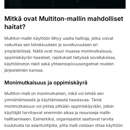
Mitkä ovat Multiton-mallin mahdolliset
haitat?
Multiton-mallin käyttöön liittyy useita haittoja, jotka voivat
vaikuttaa sen tehokkuuteen ja soveltuvuuteen eri
ympäristöissä. Näitä ovat muun muassa monimutkaisuus,
oppimiskäyrän haasteet, rajoitukset tietyissä sovelluksissa,
käyttöönoton riskit sekä yhteensopivuusongelmat muiden
järjestelmien kanssa.
Monimutkaisuus ja oppimiskäyrä
Multiton-malli on monimutkainen, mikä voi tehdä sen
ymmärtämisestä ja käyttämisestä haastavaa. Tämä
monimutkaisuus voi johtaa pitkään oppimiskäyrään, jolloin
käyttäjät tarvitsevat enemmän aikaa ja resursseja mallin
hallitsemiseen. Esimerkiksi, organisaatiot saattavat tarvita
koulutusta tai asiantuntijoita, jotta malli voidaan ottaa käyttöön