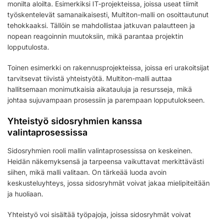
monilta aloilta. Esimerkiksi IT-projekteissa, joissa useat tiimit
työskentelevät samanaikaisesti, Multiton-malli on osoittautunut
tehokkaaksi. Tällöin se mahdollistaa jatkuvan palautteen ja
nopean reagoinnin muutoksiin, mikä parantaa projektin
lopputulosta.
Toinen esimerkki on rakennusprojekteissa, joissa eri urakoitsijat
tarvitsevat tiivistä yhteistyötä. Multiton-malli auttaa
hallitsemaan monimutkaisia aikatauluja ja resursseja, mikä
johtaa sujuvampaan prosessiin ja parempaan lopputulokseen.
Yhteistyö sidosryhmien kanssa
valintaprosessissa
Sidosryhmien rooli mallin valintaprosessissa on keskeinen.
Heidän näkemyksensä ja tarpeensa vaikuttavat merkittävästi
siihen, mikä malli valitaan. On tärkeää luoda avoin
keskusteluyhteys, jossa sidosryhmät voivat jakaa mielipiteitään
ja huoliaan.
Yhteistyö voi sisältää työpajoja, joissa sidosryhmät voivat