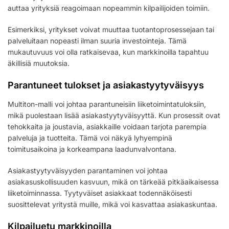
auttaa yrityksiä reagoimaan nopeammin kilpailijoiden toimiin.
Esimerkiksi, yritykset voivat muuttaa tuotantoprosessejaan tai
palveluitaan nopeasti ilman suuria investointeja. Tämä
mukautuvuus voi olla ratkaisevaa, kun markkinoilla tapahtuu
äkillisiä muutoksia.
Parantuneet tulokset ja asiakastyytyväisyys
Multiton-malli voi johtaa parantuneisiin liiketoimintatuloksiin,
mikä puolestaan lisää asiakastyytyväisyyttä. Kun prosessit ovat
tehokkaita ja joustavia, asiakkaille voidaan tarjota parempia
palveluja ja tuotteita. Tämä voi näkyä lyhyempinä
toimitusaikoina ja korkeampana laadunvalvontana.
Asiakastyytyväisyyden parantaminen voi johtaa
asiakasuskollisuuden kasvuun, mikä on tärkeää pitkäaikaisessa
liiketoiminnassa. Tyytyväiset asiakkaat todennäköisesti
suosittelevat yritystä muille, mikä voi kasvattaa asiakaskuntaa.
Kilpailuetu markkinoilla