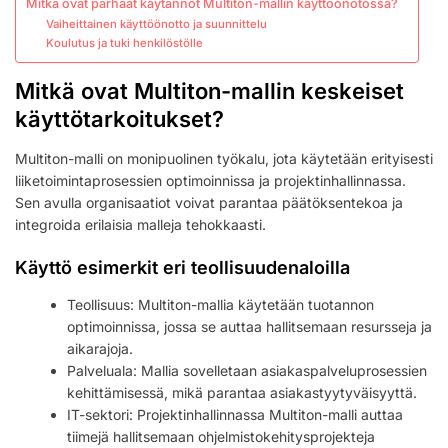
Mitkä ovat parhaat käytännöt Multiton-mallin käyttöönotossa?
Vaiheittainen käyttöönotto ja suunnittelu
Koulutus ja tuki henkilöstölle
Mitkä ovat Multiton-mallin keskeiset
käyttötarkoitukset?
Multiton-malli on monipuolinen työkalu, jota käytetään erityisesti
liiketoimintaprosessien optimoinnissa ja projektinhallinnassa.
Sen avulla organisaatiot voivat parantaa päätöksentekoa ja
integroida erilaisia malleja tehokkaasti.
Käyttö esimerkit eri teollisuudenaloilla
Teollisuus: Multiton-mallia käytetään tuotannon
optimoinnissa, jossa se auttaa hallitsemaan resursseja ja
aikarajoja.
Palveluala: Mallia sovelletaan asiakaspalveluprosessien
kehittämisessä, mikä parantaa asiakastyytyväisyyttä.
IT-sektori: Projektinhallinnassa Multiton-malli auttaa
tiimejä hallitsemaan ohjelmistokehitysprojekteja