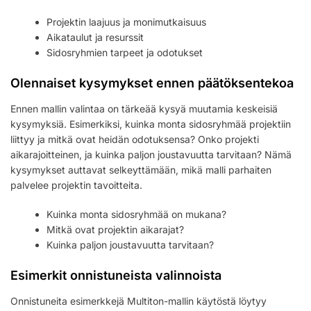
Projektin laajuus ja monimutkaisuus
Aikataulut ja resurssit
Sidosryhmien tarpeet ja odotukset
Olennaiset kysymykset ennen päätöksentekoa
Ennen mallin valintaa on tärkeää kysyä muutamia keskeisiä
kysymyksiä. Esimerkiksi, kuinka monta sidosryhmää projektiin
liittyy ja mitkä ovat heidän odotuksensa? Onko projekti
aikarajoitteinen, ja kuinka paljon joustavuutta tarvitaan? Nämä
kysymykset auttavat selkeyttämään, mikä malli parhaiten
palvelee projektin tavoitteita.
Kuinka monta sidosryhmää on mukana?
Mitkä ovat projektin aikarajat?
Kuinka paljon joustavuutta tarvitaan?
Esimerkit onnistuneista valinnoista
Onnistuneita esimerkkejä Multiton-mallin käytöstä löytyy