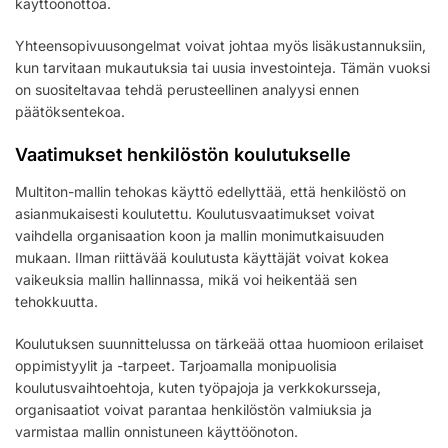
käyttöönottoa.
Yhteensopivuusongelmat voivat johtaa myös lisäkustannuksiin,
kun tarvitaan mukautuksia tai uusia investointeja. Tämän vuoksi
on suositeltavaa tehdä perusteellinen analyysi ennen
päätöksentekoa.
Vaatimukset henkilöstön koulutukselle
Multiton-mallin tehokas käyttö edellyttää, että henkilöstö on
asianmukaisesti koulutettu. Koulutusvaatimukset voivat
vaihdella organisaation koon ja mallin monimutkaisuuden
mukaan. Ilman riittävää koulutusta käyttäjät voivat kokea
vaikeuksia mallin hallinnassa, mikä voi heikentää sen
tehokkuutta.
Koulutuksen suunnittelussa on tärkeää ottaa huomioon erilaiset
oppimistyylit ja -tarpeet. Tarjoamalla monipuolisia
koulutusvaihtoehtoja, kuten työpajoja ja verkkokursseja,
organisaatiot voivat parantaa henkilöstön valmiuksia ja
varmistaa mallin onnistuneen käyttöönoton.