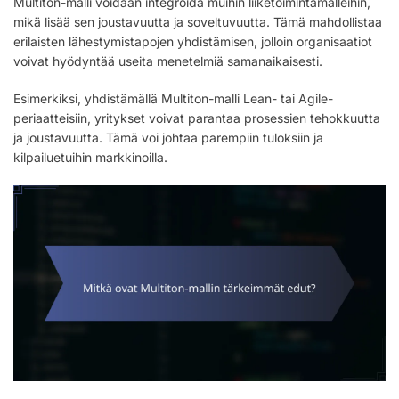
Multiton-malli voidaan integroida muihin liiketoimintamalleihin,
mikä lisää sen joustavuutta ja soveltuvuutta. Tämä mahdollistaa
erilaisten lähestymistapojen yhdistämisen, jolloin organisaatiot
voivat hyödyntää useita menetelmiä samanaikaisesti.
Esimerkiksi, yhdistämällä Multiton-malli Lean- tai Agile-
periaatteisiin, yritykset voivat parantaa prosessien tehokkuutta
ja joustavuutta. Tämä voi johtaa parempiin tuloksiin ja
kilpailuetuihin markkinoilla.