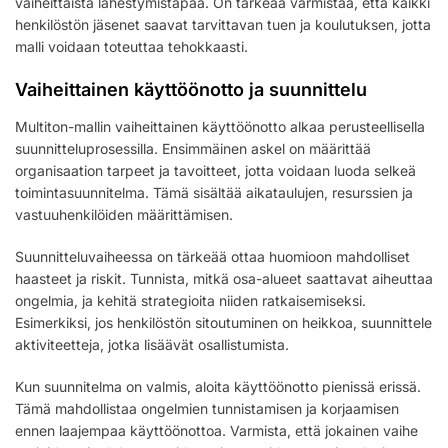
vaiheittaista lähestymistapaa. On tärkeää varmistaa, että kaikki
henkilöstön jäsenet saavat tarvittavan tuen ja koulutuksen, jotta
malli voidaan toteuttaa tehokkaasti.
Vaiheittainen käyttöönotto ja suunnittelu
Multiton-mallin vaiheittainen käyttöönotto alkaa perusteellisella
suunnitteluprosessilla. Ensimmäinen askel on määrittää
organisaation tarpeet ja tavoitteet, jotta voidaan luoda selkeä
toimintasuunnitelma. Tämä sisältää aikataulujen, resurssien ja
vastuuhenkilöiden määrittämisen.
Suunnitteluvaiheessa on tärkeää ottaa huomioon mahdolliset
haasteet ja riskit. Tunnista, mitkä osa-alueet saattavat aiheuttaa
ongelmia, ja kehitä strategioita niiden ratkaisemiseksi.
Esimerkiksi, jos henkilöstön sitoutuminen on heikkoa, suunnittele
aktiviteetteja, jotka lisäävät osallistumista.
Kun suunnitelma on valmis, aloita käyttöönotto pienissä erissä.
Tämä mahdollistaa ongelmien tunnistamisen ja korjaamisen
ennen laajempaa käyttöönottoa. Varmista, että jokainen vaihe