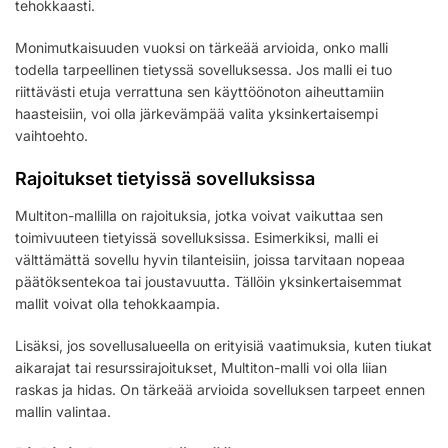
tehokkaasti.
Monimutkaisuuden vuoksi on tärkeää arvioida, onko malli
todella tarpeellinen tietyssä sovelluksessa. Jos malli ei tuo
riittävästi etuja verrattuna sen käyttöönoton aiheuttamiin
haasteisiin, voi olla järkevämpää valita yksinkertaisempi
vaihtoehto.
Rajoitukset tietyissä sovelluksissa
Multiton-mallilla on rajoituksia, jotka voivat vaikuttaa sen
toimivuuteen tietyissä sovelluksissa. Esimerkiksi, malli ei
välttämättä sovellu hyvin tilanteisiin, joissa tarvitaan nopeaa
päätöksentekoa tai joustavuutta. Tällöin yksinkertaisemmat
mallit voivat olla tehokkaampia.
Lisäksi, jos sovellusalueella on erityisiä vaatimuksia, kuten tiukat
aikarajat tai resurssirajoitukset, Multiton-malli voi olla liian
raskas ja hidas. On tärkeää arvioida sovelluksen tarpeet ennen
mallin valintaa.