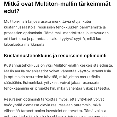
Mitkä ovat Multiton-mallin tärkeimmät
edut?
Multiton-malli tarjoaa useita merkittäviä etuja, kuten
kustannussäästöjä, resurssien tehokkuuden parantamista ja
prosessien optimointia. Tämä malli mahdollistaa joustavuuden
eri tilanteissa ja parantaa asiakastyytyväisyyttä, mikä luo
kilpailuetua markkinoilla.
Kustannustehokkuus ja resurssien optimointi
Kustannustehokkuus on yksi Multiton-mallin keskeisistä eduista.
Mallin avulla organisaatiot voivat vähentää käyttökustannuksia
ja optimoida resurssien käyttöä, mikä johtaa merkittäviin
säästöihin. Esimerkiksi, yritykset voivat jakaa resursseja
tehokkaammin eri projekteihin, mikä vähentää ylikapasiteettia.
Resurssien optimointi tarkoittaa myös, että yritykset voivat
hyödyntää olemassa olevia resurssejaan paremmin, mikä
vähentää tarpeettomien investointien tarvetta. Tämä voi olla
erityisen tärkeää kilpailuolosuhteissa, joissa jokainen euro on