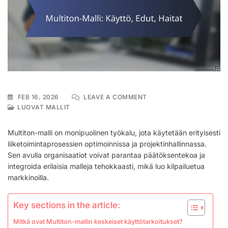
ON
FEB 16, 2026
LEAVE A COMMENT
MULTITON-
LUOVAT MALLIT
MALLI:
KÄYTTÖ,
Multiton-malli on monipuolinen työkalu, jota käytetään erityisesti
EDUT,
liiketoimintaprosessien optimoinnissa ja projektinhallinnassa.
HAITAT
Sen avulla organisaatiot voivat parantaa päätöksentekoa ja
integroida erilaisia malleja tehokkaasti, mikä luo kilpailuetua
markkinoilla.
Key sections in the article:
Mitkä ovat Multiton-mallin keskeiset käyttötarkoitukset?