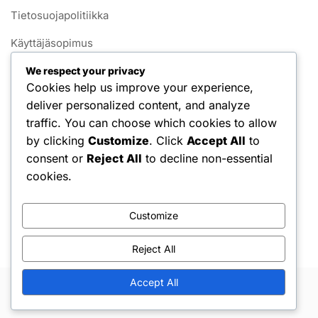
Tietosuojapolitiikka
Käyttäjäsopimus
Yhteystiedot
We respect your privacy
Cookies help us improve your experience,
Evästekäytäntö
deliver personalized content, and analyze
traffic. You can choose which cookies to allow
Kategoriat
by clicking
Customize
. Click
Accept All
to
consent or
Reject All
to decline non-essential
Käyttäytymismallit
cookies.
Luovat mallit
Customize
Rakenteelliset mallit
Reject All
Accept All
Copyright © 2026 Hello Shoppable. Powered by
WordPress