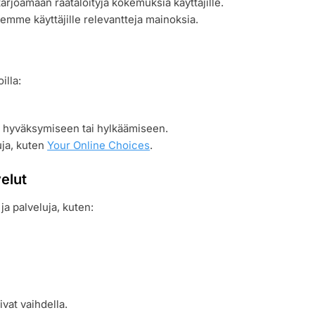
arjoamaan räätälöityjä kokemuksia käyttäjille.
mme käyttäjille relevantteja mainoksia.
illa:
n hyväksymiseen tai hylkäämiseen.
ja, kuten
Your Online Choices
.
elut
 palveluja, kuten:
vat vaihdella.