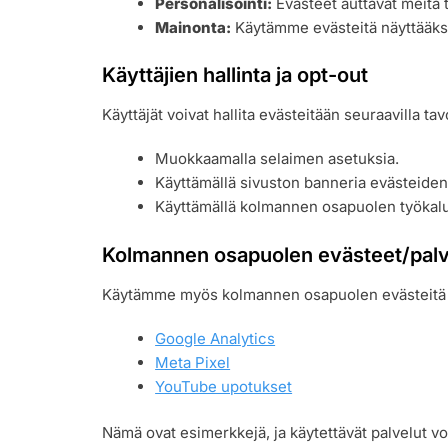
Personalisointi:
Evästeet auttavat meitä t
Mainonta:
Käytämme evästeitä näyttääkse
Käyttäjien hallinta ja opt-out
Käyttäjät voivat hallita evästeitään seuraavilla tavo
Muokkaamalla selaimen asetuksia.
Käyttämällä sivuston banneria evästeide
Käyttämällä kolmannen osapuolen työkalu
Kolmannen osapuolen evästeet/palv
Käytämme myös kolmannen osapuolen evästeitä ja
Google Analytics
Meta Pixel
YouTube upotukset
Nämä ovat esimerkkejä, ja käytettävät palvelut voi