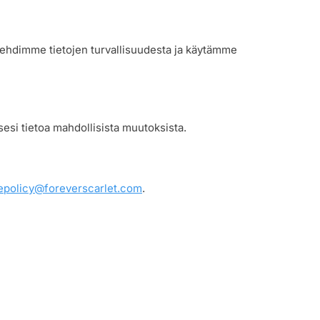
lehdimme tietojen turvallisuudesta ja käytämme
esi tietoa mahdollisista muutoksista.
epolicy@foreverscarlet.com
.