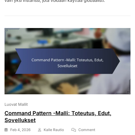
vain yksi instanssi, jota voidaan käyttää globaalisti.
Edut,
Haitat
Luovat Mallit
Command Pattern -Malli: Toteutus, Edut,
Sovellukset
On
Feb 4, 2026
Kalle Rautio
Comment