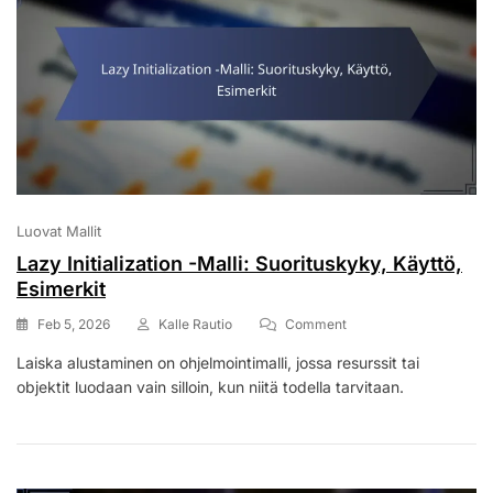
Luovat Mallit
Lazy Initialization -Malli: Suorituskyky, Käyttö,
Esimerkit
On
Feb 5, 2026
Kalle Rautio
Comment
Lazy
Laiska alustaminen on ohjelmointimalli, jossa resurssit tai
Initialization
objektit luodaan vain silloin, kun niitä todella tarvitaan.
-
Malli:
Suorituskyky,
Käyttö,
Esimerkit