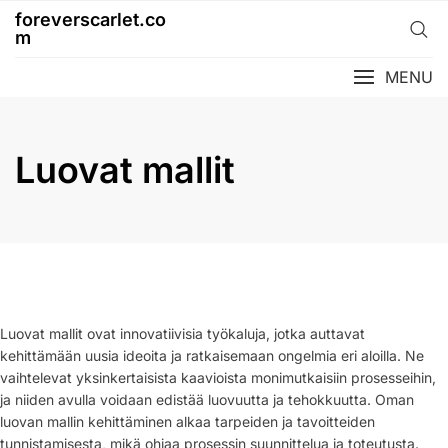
Skip
foreverscarlet.co
to
m
content
MENU
Luovat mallit
Luovat mallit ovat innovatiivisia työkaluja, jotka auttavat
kehittämään uusia ideoita ja ratkaisemaan ongelmia eri aloilla. Ne
vaihtelevat yksinkertaisista kaavioista monimutkaisiin prosesseihin,
ja niiden avulla voidaan edistää luovuutta ja tehokkuutta. Oman
luovan mallin kehittäminen alkaa tarpeiden ja tavoitteiden
tunnistamisesta, mikä ohjaa prosessin suunnittelua ja toteutusta.