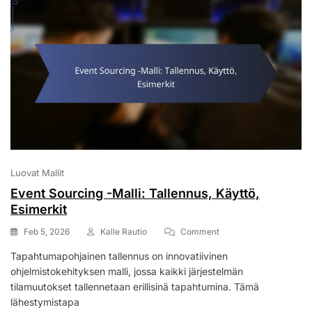
Luovat Mallit
Event Sourcing -Malli: Tallennus, Käyttö,
Esimerkit
On
Feb 5, 2026
Kalle Rautio
Comment
Event
Tapahtumapohjainen tallennus on innovatiivinen
Sourcing
ohjelmistokehityksen malli, jossa kaikki järjestelmän
-
Malli:
tilamuutokset tallennetaan erillisinä tapahtumina. Tämä
Tallennus,
lähestymistapa
Käyttö,