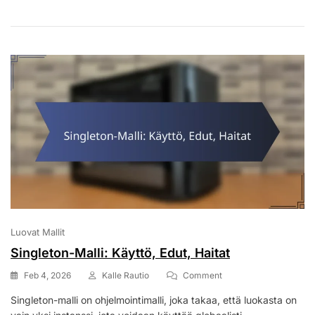
Esimerkit
Luovat Mallit
Singleton-Malli: Käyttö, Edut, Haitat
On
Feb 4, 2026
Kalle Rautio
Comment
Singleton-
Singleton-malli on ohjelmointimalli, joka takaa, että luokasta on
Malli:
Käyttö,