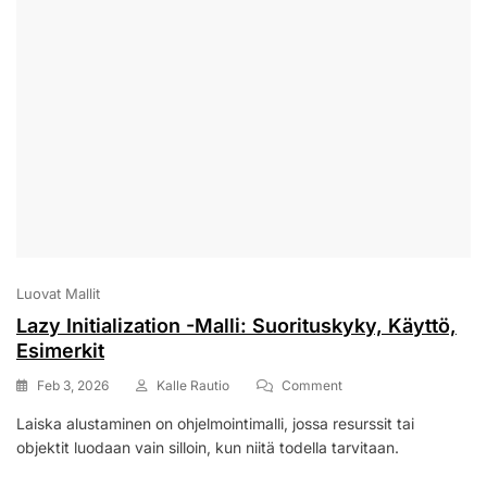
Luovat Mallit
Lazy Initialization -Malli: Suorituskyky, Käyttö,
Esimerkit
On
Feb 3, 2026
Kalle Rautio
Comment
Lazy
Laiska alustaminen on ohjelmointimalli, jossa resurssit tai
Initialization
objektit luodaan vain silloin, kun niitä todella tarvitaan.
-
Malli: