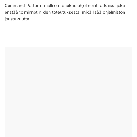
Command
Command Pattern -malli on tehokas ohjelmointiratkaisu, joka
Pattern
eristää toiminnot niiden toteutuksesta, mikä lisää ohjelmiston
-
Malli:
joustavuutta
Toteutus,
Edut,
Sovellukset