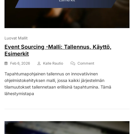
Luovat Mallit
Event Sourcing -Malli: Tallennus, Käyttö,
Esimerkit
On
Feb 6, 2026
Kalle Rautio
Comment
Event
Tapahtumapohjainen tallennus on innovatiivinen
Sourcing
ohjelmistokehityksen malli, jossa kaikki järjestelmän
-
Malli:
tilamuutokset tallennetaan erillisinä tapahtumina. Tämä
Tallennus,
lähestymistapa
Käyttö,
Esimerkit