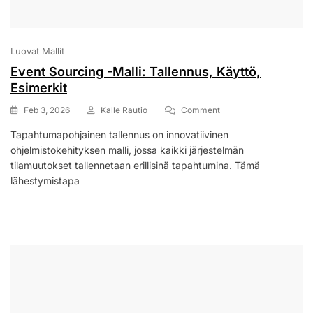
Luovat Mallit
Event Sourcing -Malli: Tallennus, Käyttö,
Esimerkit
On
Feb 3, 2026
Kalle Rautio
Comment
Event
Tapahtumapohjainen tallennus on innovatiivinen
Sourcing
ohjelmistokehityksen malli, jossa kaikki järjestelmän
-
Malli:
tilamuutokset tallennetaan erillisinä tapahtumina. Tämä
Tallennus,
lähestymistapa
Käyttö,
Esimerkit