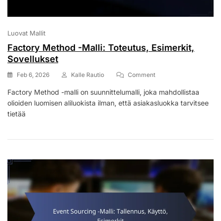
Luovat Mallit
Factory Method -Malli: Toteutus, Esimerkit,
Sovellukset
On
Feb 6, 2026
Kalle Rautio
Comment
Factory
Factory Method -malli on suunnittelumalli, joka mahdollistaa
Method
olioiden luomisen aliluokista ilman, että asiakasluokka tarvitsee
-
Malli:
tietää
Toteutus,
Esimerkit,
Sovellukset