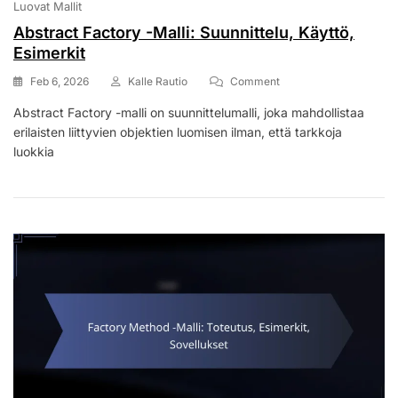
Luovat Mallit
Abstract Factory -Malli: Suunnittelu, Käyttö,
Esimerkit
On
Feb 6, 2026
Kalle Rautio
Comment
Abstract
Abstract Factory -malli on suunnittelumalli, joka mahdollistaa
Factory
erilaisten liittyvien objektien luomisen ilman, että tarkkoja
-
Malli:
luokkia
Suunnittelu,
Käyttö,
Esimerkit