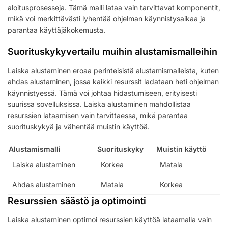
aloitusprosesseja. Tämä malli lataa vain tarvittavat komponentit,
mikä voi merkittävästi lyhentää ohjelman käynnistysaikaa ja
parantaa käyttäjäkokemusta.
Suorituskykyvertailu muihin alustamismalleihin
Laiska alustaminen eroaa perinteisistä alustamismalleista, kuten
ahdas alustaminen, jossa kaikki resurssit ladataan heti ohjelman
käynnistyessä. Tämä voi johtaa hidastumiseen, erityisesti
suurissa sovelluksissa. Laiska alustaminen mahdollistaa
resurssien lataamisen vain tarvittaessa, mikä parantaa
suorituskykyä ja vähentää muistin käyttöä.
Alustamismalli
Suorituskyky
Muistin käyttö
Laiska alustaminen
Korkea
Matala
Ahdas alustaminen
Matala
Korkea
Resurssien säästö ja optimointi
Laiska alustaminen optimoi resurssien käyttöä lataamalla vain