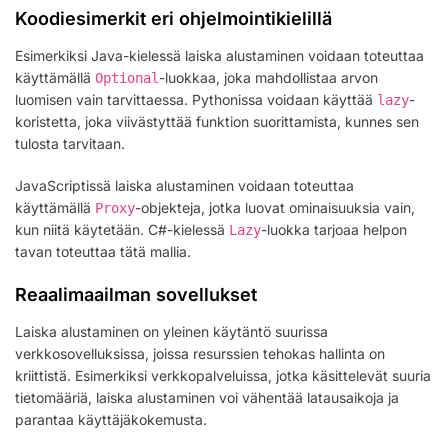
Koodiesimerkit eri ohjelmointikielillä
Esimerkiksi Java-kielessä laiska alustaminen voidaan toteuttaa
käyttämällä
-luokkaa, joka mahdollistaa arvon
Optional
luomisen vain tarvittaessa. Pythonissa voidaan käyttää
-
lazy
koristetta, joka viivästyttää funktion suorittamista, kunnes sen
tulosta tarvitaan.
JavaScriptissä laiska alustaminen voidaan toteuttaa
käyttämällä
-objekteja, jotka luovat ominaisuuksia vain,
Proxy
kun niitä käytetään. C#-kielessä
-luokka tarjoaa helpon
Lazy
tavan toteuttaa tätä mallia.
Reaalimaailman sovellukset
Laiska alustaminen on yleinen käytäntö suurissa
verkkosovelluksissa, joissa resurssien tehokas hallinta on
kriittistä. Esimerkiksi verkkopalveluissa, jotka käsittelevät suuria
tietomääriä, laiska alustaminen voi vähentää latausaikoja ja
parantaa käyttäjäkokemusta.