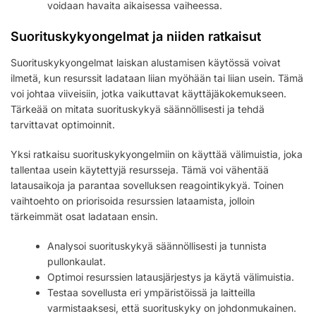
voidaan havaita aikaisessa vaiheessa.
Suorituskykyongelmat ja niiden ratkaisut
Suorituskykyongelmat laiskan alustamisen käytössä voivat
ilmetä, kun resurssit ladataan liian myöhään tai liian usein. Tämä
voi johtaa viiveisiin, jotka vaikuttavat käyttäjäkokemukseen.
Tärkeää on mitata suorituskykyä säännöllisesti ja tehdä
tarvittavat optimoinnit.
Yksi ratkaisu suorituskykyongelmiin on käyttää välimuistia, joka
tallentaa usein käytettyjä resursseja. Tämä voi vähentää
latausaikoja ja parantaa sovelluksen reagointikykyä. Toinen
vaihtoehto on priorisoida resurssien lataamista, jolloin
tärkeimmät osat ladataan ensin.
Analysoi suorituskykyä säännöllisesti ja tunnista
pullonkaulat.
Optimoi resurssien latausjärjestys ja käytä välimuistia.
Testaa sovellusta eri ympäristöissä ja laitteilla
varmistaaksesi, että suorituskyky on johdonmukainen.