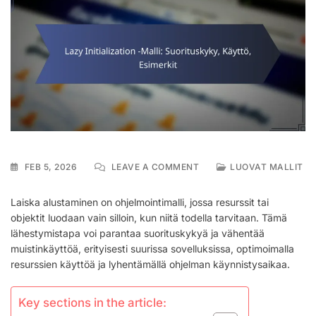
ON
FEB 5, 2026
LEAVE A COMMENT
LUOVAT MALLIT
LAZY
INITIALIZATION
Laiska alustaminen on ohjelmointimalli, jossa resurssit tai
-
objektit luodaan vain silloin, kun niitä todella tarvitaan. Tämä
MALLI:
lähestymistapa voi parantaa suorituskykyä ja vähentää
SUORITUSKYKY,
KÄYTTÖ,
muistinkäyttöä, erityisesti suurissa sovelluksissa, optimoimalla
ESIMERKIT
resurssien käyttöä ja lyhentämällä ohjelman käynnistysaikaa.
Key sections in the article: