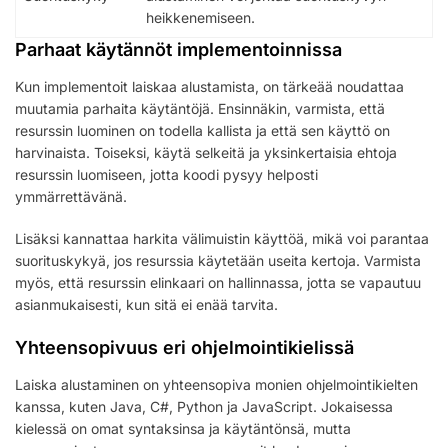
heikkenemiseen.
Parhaat käytännöt implementoinnissa
Kun implementoit laiskaa alustamista, on tärkeää noudattaa
muutamia parhaita käytäntöjä. Ensinnäkin, varmista, että
resurssin luominen on todella kallista ja että sen käyttö on
harvinaista. Toiseksi, käytä selkeitä ja yksinkertaisia ehtoja
resurssin luomiseen, jotta koodi pysyy helposti
ymmärrettävänä.
Lisäksi kannattaa harkita välimuistin käyttöä, mikä voi parantaa
suorituskykyä, jos resurssia käytetään useita kertoja. Varmista
myös, että resurssin elinkaari on hallinnassa, jotta se vapautuu
asianmukaisesti, kun sitä ei enää tarvita.
Yhteensopivuus eri ohjelmointikielissä
Laiska alustaminen on yhteensopiva monien ohjelmointikielten
kanssa, kuten Java, C#, Python ja JavaScript. Jokaisessa
kielessä on omat syntaksinsa ja käytäntönsä, mutta