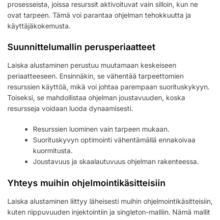
prosesseista, joissa resurssit aktivoituvat vain silloin, kun ne
ovat tarpeen. Tämä voi parantaa ohjelman tehokkuutta ja
käyttäjäkokemusta.
Suunnittelumallin perusperiaatteet
Laiska alustaminen perustuu muutamaan keskeiseen
periaatteeseen. Ensinnäkin, se vähentää tarpeettomien
resurssien käyttöä, mikä voi johtaa parempaan suorituskykyyn.
Toiseksi, se mahdollistaa ohjelman joustavuuden, koska
resursseja voidaan luoda dynaamisesti.
Resurssien luominen vain tarpeen mukaan.
Suorituskyvyn optimointi vähentämällä ennakoivaa
kuormitusta.
Joustavuus ja skaalautuvuus ohjelman rakenteessa.
Yhteys muihin ohjelmointikäsitteisiin
Laiska alustaminen liittyy läheisesti muihin ohjelmointikäsitteisiin,
kuten riippuvuuden injektointiin ja singleton-malliin. Nämä mallit