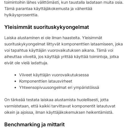
toimintoihin lähes välittömästi, kun taustalla ladataan muita osia.
Tämä parantaa käyttäjäkokemusta ja vähentää
hylkäysprosenttia.
Yleisimmät suorituskykyongelmat
Laiska alustaminen ei ole ilman haasteita. Yleisimmät
suorituskykyongelmat liittyvät komponenttien lataamiseen, joka
voi tapahtua käyttäjän vuorovaikutuksen aikana. Tämä voi
aiheuttaa viiveitä, jos käyttäjä yrittää käyttää toimintoja, jotka
eivät ole vielä ladattuja.
Viiveet käyttäjän vuorovaikutuksessa
Komponenttien latausvirheet
Yhteensopivuusongelmat eri ympäristöissä
On tärkeää testata laiskaa alustamista huolellisesti, jotta
varmistetaan, että kaikki tarvittavat komponentit latautuvat
oikein ja ajoissa, ilman käyttäjäkokemuksen heikentämistä.
Benchmarking ja mittarit