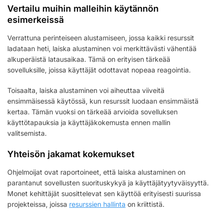
Vertailu muihin malleihin käytännön
esimerkeissä
Verrattuna perinteiseen alustamiseen, jossa kaikki resurssit
ladataan heti, laiska alustaminen voi merkittävästi vähentää
alkuperäistä latausaikaa. Tämä on erityisen tärkeää
sovelluksille, joissa käyttäjät odottavat nopeaa reagointia.
Toisaalta, laiska alustaminen voi aiheuttaa viiveitä
ensimmäisessä käytössä, kun resurssit luodaan ensimmäistä
kertaa. Tämän vuoksi on tärkeää arvioida sovelluksen
käyttötapauksia ja käyttäjäkokemusta ennen mallin
valitsemista.
Yhteisön jakamat kokemukset
Ohjelmoijat ovat raportoineet, että laiska alustaminen on
parantanut sovellusten suorituskykyä ja käyttäjätyytyväisyyttä.
Monet kehittäjät suosittelevat sen käyttöä erityisesti suurissa
projekteissa, joissa
resurssien hallinta
on kriittistä.