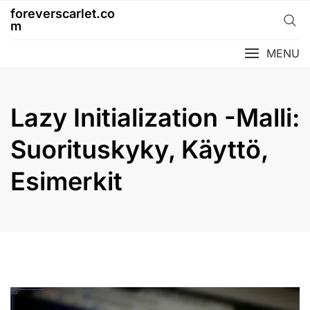
Skip
foreverscarlet.co
to
m
content
MENU
Lazy Initialization -Malli:
Suorituskyky, Käyttö,
Esimerkit