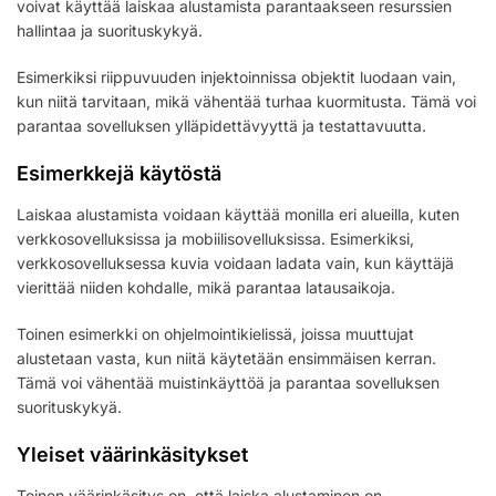
voivat käyttää laiskaa alustamista parantaakseen resurssien
hallintaa ja suorituskykyä.
Esimerkiksi riippuvuuden injektoinnissa objektit luodaan vain,
kun niitä tarvitaan, mikä vähentää turhaa kuormitusta. Tämä voi
parantaa sovelluksen ylläpidettävyyttä ja testattavuutta.
Esimerkkejä käytöstä
Laiskaa alustamista voidaan käyttää monilla eri alueilla, kuten
verkkosovelluksissa ja mobiilisovelluksissa. Esimerkiksi,
verkkosovelluksessa kuvia voidaan ladata vain, kun käyttäjä
vierittää niiden kohdalle, mikä parantaa latausaikoja.
Toinen esimerkki on ohjelmointikielissä, joissa muuttujat
alustetaan vasta, kun niitä käytetään ensimmäisen kerran.
Tämä voi vähentää muistinkäyttöä ja parantaa sovelluksen
suorituskykyä.
Yleiset väärinkäsitykset
Toinen väärinkäsitys on, että laiska alustaminen on