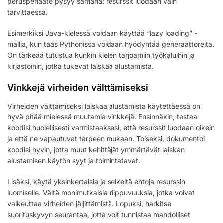
perusperiaate pysyy samana: resurssit luodaan vain
tarvittaessa.
Esimerkiksi Java-kielessä voidaan käyttää “lazy loading” -
mallia, kun taas Pythonissa voidaan hyödyntää generaattoreita.
On tärkeää tutustua kunkin kielen tarjoamiin työkaluihin ja
kirjastoihin, jotka tukevat laiskaa alustamista.
Vinkkejä virheiden välttämiseksi
Virheiden välttämiseksi laiskaa alustamista käytettäessä on
hyvä pitää mielessä muutamia vinkkejä. Ensinnäkin, testaa
koodisi huolellisesti varmistaaksesi, että resurssit luodaan oikein
ja että ne vapautuvat tarpeen mukaan. Toiseksi, dokumentoi
koodisi hyvin, jotta muut kehittäjät ymmärtävät laiskan
alustamisen käytön syyt ja toimintatavat.
Lisäksi, käytä yksinkertaisia ja selkeitä ehtoja resurssin
luomiselle. Vältä monimutkaisia riippuvuuksia, jotka voivat
vaikeuttaa virheiden jäljittämistä. Lopuksi, harkitse
suorituskyvyn seurantaa, jotta voit tunnistaa mahdolliset