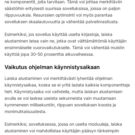
ne komponentit, joita tarvitaan. Tämä voi johtaa merkittäviin
säästöihin erityisesti suurissa sovelluksissa, joissa on paljon
riippuvuuksia. Resurssien optimointi voi myös parantaa
sovelluksen skaalautuvuutta ja vähentää palvelinrasitusta.
Esimerkiksi, jos sovellus käyttää useita kirjastoja, laiska
alustaminen lataa vain ne, jotka ovat välttämättömiä käyttäjän
ensimmäiselle vuorovaikutukselle. Tämä voi vähentää muistin
käyttöä jopa 30-50 prosenttia alkuvaiheessa.
Vaikutus ohjelman käynnistysaikaan
Laiska alustaminen voi merkittävästi lyhentää ohjelman
käynnistysaikaa, koska se ei yritä ladata kaikkia komponentteja
heti. Käynnistysaika voi vaihdella, mutta laiskan alustamisen
avulla se voi laskea useista sekunneista vain muutamaan
kymmeneen millisekuntiin, riippuen sovelluksen koosta ja
monimutkaisuudesta.
Esimerkiksi, sovelluksessa, jossa on useita moduuleja, laiska
alustaminen voi mahdollistaa käyttäjän pääsyn tärkeimpiin