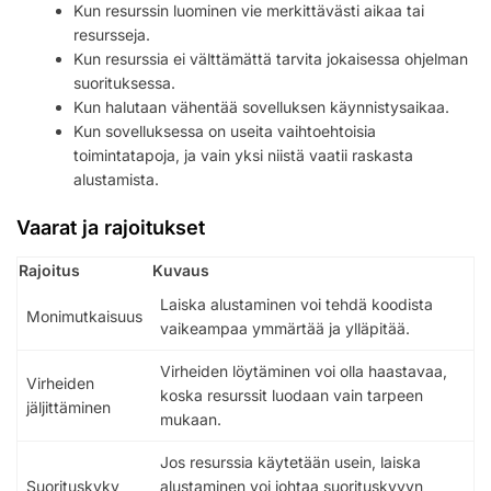
Kun resurssin luominen vie merkittävästi aikaa tai
resursseja.
Kun resurssia ei välttämättä tarvita jokaisessa ohjelman
suorituksessa.
Kun halutaan vähentää sovelluksen käynnistysaikaa.
Kun sovelluksessa on useita vaihtoehtoisia
toimintatapoja, ja vain yksi niistä vaatii raskasta
alustamista.
Vaarat ja rajoitukset
Rajoitus
Kuvaus
Laiska alustaminen voi tehdä koodista
Monimutkaisuus
vaikeampaa ymmärtää ja ylläpitää.
Virheiden löytäminen voi olla haastavaa,
Virheiden
koska resurssit luodaan vain tarpeen
jäljittäminen
mukaan.
Jos resurssia käytetään usein, laiska
Suorituskyky
alustaminen voi johtaa suorituskyvyn