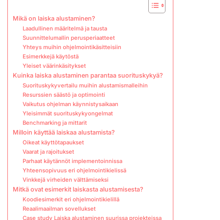
Mikä on laiska alustaminen?
Laadullinen määritelmä ja tausta
Suunnittelumallin perusperiaatteet
Yhteys muihin ohjelmointikäsitteisiin
Esimerkkejä käytöstä
Yleiset väärinkäsitykset
Kuinka laiska alustaminen parantaa suorituskykyä?
Suorituskykyvertailu muihin alustamismalleihin
Resurssien säästö ja optimointi
Vaikutus ohjelman käynnistysaikaan
Yleisimmät suorituskykyongelmat
Benchmarking ja mittarit
Milloin käyttää laiskaa alustamista?
Oikeat käyttötapaukset
Vaarat ja rajoitukset
Parhaat käytännöt implementoinnissa
Yhteensopivuus eri ohjelmointikielissä
Vinkkejä virheiden välttämiseksi
Mitkä ovat esimerkit laiskasta alustamisesta?
Koodiesimerkit eri ohjelmointikielillä
Reaalimaailman sovellukset
Case study Laiska alustaminen suurissa projekteissa