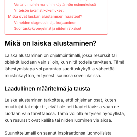
Vertailu muihin malleihin käytännön esimerkeissä
Yhteisön jakamat kokemukset
Mitkä ovat laiskan alustamisen haasteet?
Virheiden diagnosointi ja korjaaminen
Suorituskykyongelmat ja niiden ratkaisut
Mikä on laiska alustaminen?
Laiska alustaminen on ohjelmointimalli, jossa resurssit tai
objektit luodaan vain silloin, kun niitä todella tarvitaan. Tämä
lähestymistapa voi parantaa suorituskykyä ja vähentää
muistinkäyttöä, erityisesti suurissa sovelluksissa.
Laadullinen määritelmä ja tausta
Laiska alustaminen tarkoittaa, että ohjelman osat, kuten
muuttujat tai objektit, eivät ole heti käytettävissä vaan ne
luodaan vain tarvittaessa. Tämä voi olla erityisen hyödyllistä,
kun resurssit ovat kalliita tai niiden luominen vie aikaa.
Suunnittelumalli on saanut inspiraationsa luonnollisista