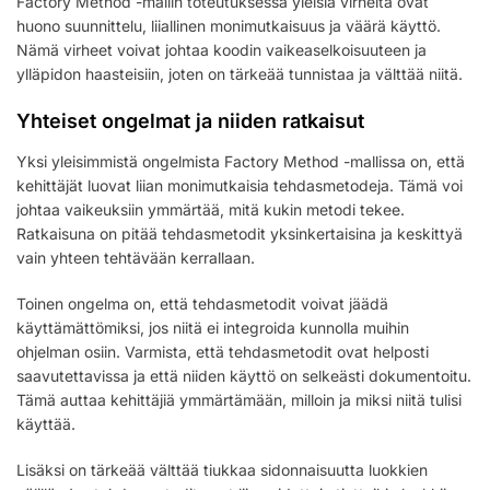
Factory Method -mallin toteutuksessa yleisiä virheitä ovat
huono suunnittelu, liiallinen monimutkaisuus ja väärä käyttö.
Nämä virheet voivat johtaa koodin vaikeaselkoisuuteen ja
ylläpidon haasteisiin, joten on tärkeää tunnistaa ja välttää niitä.
Yhteiset ongelmat ja niiden ratkaisut
Yksi yleisimmistä ongelmista Factory Method -mallissa on, että
kehittäjät luovat liian monimutkaisia tehdasmetodeja. Tämä voi
johtaa vaikeuksiin ymmärtää, mitä kukin metodi tekee.
Ratkaisuna on pitää tehdasmetodit yksinkertaisina ja keskittyä
vain yhteen tehtävään kerrallaan.
Toinen ongelma on, että tehdasmetodit voivat jäädä
käyttämättömiksi, jos niitä ei integroida kunnolla muihin
ohjelman osiin. Varmista, että tehdasmetodit ovat helposti
saavutettavissa ja että niiden käyttö on selkeästi dokumentoitu.
Tämä auttaa kehittäjiä ymmärtämään, milloin ja miksi niitä tulisi
käyttää.
Lisäksi on tärkeää välttää tiukkaa sidonnaisuutta luokkien