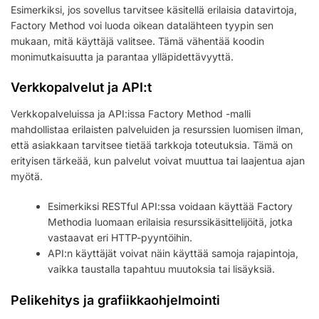
Esimerkiksi, jos sovellus tarvitsee käsitellä erilaisia datavirtoja,
Factory Method voi luoda oikean datalähteen tyypin sen
mukaan, mitä käyttäjä valitsee. Tämä vähentää koodin
monimutkaisuutta ja parantaa ylläpidettävyyttä.
Verkkopalvelut ja API:t
Verkkopalveluissa ja API:issa Factory Method -malli
mahdollistaa erilaisten palveluiden ja resurssien luomisen ilman,
että asiakkaan tarvitsee tietää tarkkoja toteutuksia. Tämä on
erityisen tärkeää, kun palvelut voivat muuttua tai laajentua ajan
myötä.
Esimerkiksi RESTful API:ssa voidaan käyttää Factory
Methodia luomaan erilaisia resurssikäsittelijöitä, jotka
vastaavat eri HTTP-pyyntöihin.
API:n käyttäjät voivat näin käyttää samoja rajapintoja,
vaikka taustalla tapahtuu muutoksia tai lisäyksiä.
Pelikehitys ja grafiikkaohjelmointi