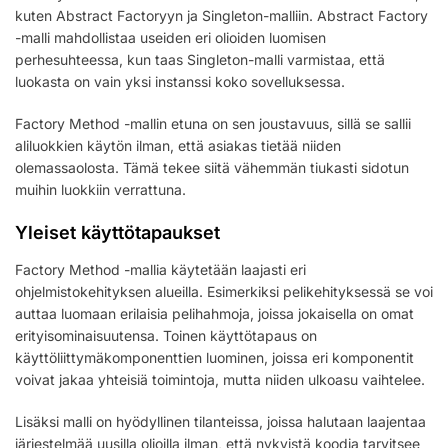
kuten Abstract Factoryyn ja Singleton-malliin. Abstract Factory
-malli mahdollistaa useiden eri olioiden luomisen
perhesuhteessa, kun taas Singleton-malli varmistaa, että
luokasta on vain yksi instanssi koko sovelluksessa.
Factory Method -mallin etuna on sen joustavuus, sillä se sallii
aliluokkien käytön ilman, että asiakas tietää niiden
olemassaolosta. Tämä tekee siitä vähemmän tiukasti sidotun
muihin luokkiin verrattuna.
Yleiset käyttötapaukset
Factory Method -mallia käytetään laajasti eri
ohjelmistokehityksen alueilla. Esimerkiksi pelikehityksessä se voi
auttaa luomaan erilaisia pelihahmoja, joissa jokaisella on omat
erityisominaisuutensa. Toinen käyttötapaus on
käyttöliittymäkomponenttien luominen, joissa eri komponentit
voivat jakaa yhteisiä toimintoja, mutta niiden ulkoasu vaihtelee.
Lisäksi malli on hyödyllinen tilanteissa, joissa halutaan laajentaa
järjestelmää uusilla olioilla ilman, että nykyistä koodia tarvitsee