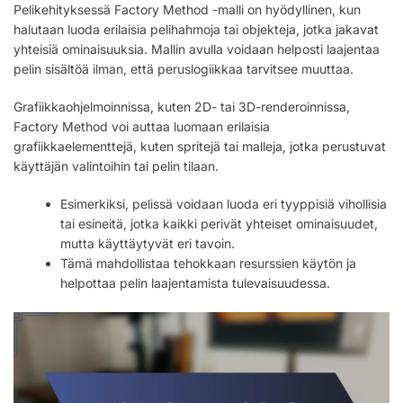
Pelikehityksessä Factory Method -malli on hyödyllinen, kun
halutaan luoda erilaisia pelihahmoja tai objekteja, jotka jakavat
yhteisiä ominaisuuksia. Mallin avulla voidaan helposti laajentaa
pelin sisältöä ilman, että peruslogiikkaa tarvitsee muuttaa.
Grafiikkaohjelmoinnissa, kuten 2D- tai 3D-renderoinnissa,
Factory Method voi auttaa luomaan erilaisia
grafiikkaelementtejä, kuten spritejä tai malleja, jotka perustuvat
käyttäjän valintoihin tai pelin tilaan.
Esimerkiksi, pelissä voidaan luoda eri tyyppisiä vihollisia
tai esineitä, jotka kaikki perivät yhteiset ominaisuudet,
mutta käyttäytyvät eri tavoin.
Tämä mahdollistaa tehokkaan resurssien käytön ja
helpottaa pelin laajentamista tulevaisuudessa.