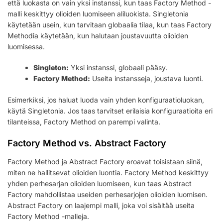
että luokasta on vain yksi instanssi, kun taas Factory Method -
malli keskittyy olioiden luomiseen aliluokista. Singletonia
käytetään usein, kun tarvitaan globaalia tilaa, kun taas Factory
Methodia käytetään, kun halutaan joustavuutta olioiden
luomisessa.
Singleton:
Yksi instanssi, globaali pääsy.
Factory Method:
Useita instansseja, joustava luonti.
Esimerkiksi, jos haluat luoda vain yhden konfiguraatioluokan,
käytä Singletonia. Jos taas tarvitset erilaisia konfiguraatioita eri
tilanteissa, Factory Method on parempi valinta.
Factory Method vs. Abstract Factory
Factory Method ja Abstract Factory eroavat toisistaan siinä,
miten ne hallitsevat olioiden luontia. Factory Method keskittyy
yhden perhesarjan olioiden luomiseen, kun taas Abstract
Factory mahdollistaa useiden perhesarjojen olioiden luomisen.
Abstract Factory on laajempi malli, joka voi sisältää useita
Factory Method -malleja.