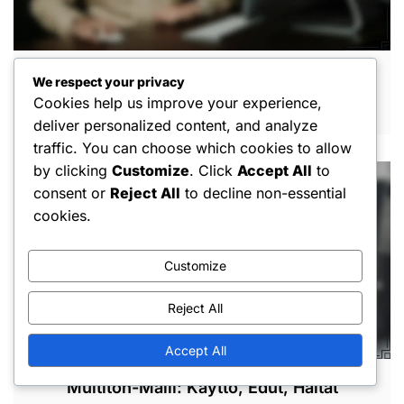
Registry-Malli: Hallinta, Käyttö, Esimerkit
We respect your privacy
Cookies help us improve your experience,
FEB 16, 2026
deliver personalized content, and analyze
traffic. You can choose which cookies to allow
by clicking
Customize
. Click
Accept All
to
consent or
Reject All
to decline non-essential
cookies.
Customize
Reject All
Accept All
Multiton-Malli: Käyttö, Edut, Haitat