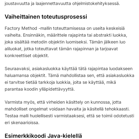
joustavuutta ja laajennettavuutta ohjelmistokehityksessä.
Vaiheittainen toteutusprosessi
Factory Method -mallin toteuttamisessa on useita keskeisiä
vaiheita. Ensinnäkin, määrittele rajapinta tai abstrakti luokka,
joka sisältää metodin objektin luomiseksi. Tämän jälkeen luo
aliluokat, jotka toteuttavat tämän rajapinnan ja tarjoavat
konkreettiset objektit.
Seuraavaksi, asiakasluokka käyttää tätä rajapintaa luodakseen
haluamansa objektit. Tämä mahdollistaa sen, että asiakasluokka
ei tarvitse tietää tarkkoja luokkia, joita se käyttää, mikä
parantaa koodin ylläpidettävyyttä.
Varmista myös, että virheiden käsittely on kunnossa, jotta
mahdolliset ongelmat voidaan havaita ja käsitellä tehokkaasti.
Testaa malli huolellisesti varmistaaksesi, että se toimii odotetusti
eri skenaarioissa.
Esimerkkikoodi Java-kielellä