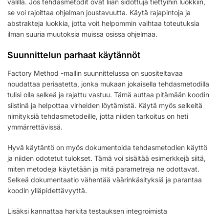
välillä. Jos tehdasmetodit ovat liian sidottuja tiettyihin luokkiin,
se voi rajoittaa ohjelman joustavuutta. Käytä rajapintoja ja
abstrakteja luokkia, jotta voit helpommin vaihtaa toteutuksia
ilman suuria muutoksia muissa osissa ohjelmaa.
Suunnittelun parhaat käytännöt
Factory Method -mallin suunnittelussa on suositeltavaa
noudattaa periaatetta, jonka mukaan jokaisella tehdasmetodilla
tulisi olla selkeä ja rajattu vastuu. Tämä auttaa pitämään koodin
siistinä ja helpottaa virheiden löytämistä. Käytä myös selkeitä
nimityksiä tehdasmetodeille, jotta niiden tarkoitus on heti
ymmärrettävissä.
Hyvä käytäntö on myös dokumentoida tehdasmetodien käyttö
ja niiden odotetut tulokset. Tämä voi sisältää esimerkkejä siitä,
miten metodeja käytetään ja mitä parametreja ne odottavat.
Selkeä dokumentaatio vähentää väärinkäsityksiä ja parantaa
koodin ylläpidettävyyttä.
Lisäksi kannattaa harkita testauksen integroimista