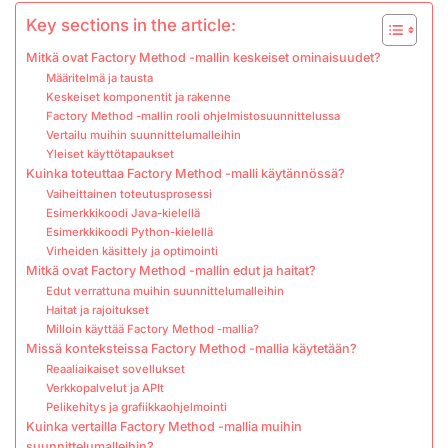
Key sections in the article:
Mitkä ovat Factory Method -mallin keskeiset ominaisuudet?
Määritelmä ja tausta
Keskeiset komponentit ja rakenne
Factory Method -mallin rooli ohjelmistosuunnittelussa
Vertailu muihin suunnittelumalleihin
Yleiset käyttötapaukset
Kuinka toteuttaa Factory Method -malli käytännössä?
Vaiheittainen toteutusprosessi
Esimerkkikoodi Java-kielellä
Esimerkkikoodi Python-kielellä
Virheiden käsittely ja optimointi
Mitkä ovat Factory Method -mallin edut ja haitat?
Edut verrattuna muihin suunnittelumalleihin
Haitat ja rajoitukset
Milloin käyttää Factory Method -mallia?
Missä konteksteissa Factory Method -mallia käytetään?
Reaaliaikaiset sovellukset
Verkkopalvelut ja APIt
Pelikehitys ja grafiikkaohjelmointi
Kuinka vertailla Factory Method -mallia muihin
suunnittelumalleihin?