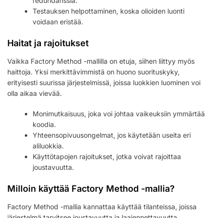
redundanssia.
Testauksen helpottaminen, koska olioiden luonti
voidaan eristää.
Haitat ja rajoitukset
Vaikka Factory Method -mallilla on etuja, siihen liittyy myös
haittoja. Yksi merkittävimmistä on huono suorituskyky,
erityisesti suurissa järjestelmissä, joissa luokkien luominen voi
olla aikaa vievää.
Monimutkaisuus, joka voi johtaa vaikeuksiin ymmärtää
koodia.
Yhteensopivuusongelmat, jos käytetään useita eri
aliluokkia.
Käyttötapojen rajoitukset, jotka voivat rajoittaa
joustavuutta.
Milloin käyttää Factory Method -mallia?
Factory Method -mallia kannattaa käyttää tilanteissa, joissa
järjestelmä tarvitsee joustavuutta ja laajennettavuutta.