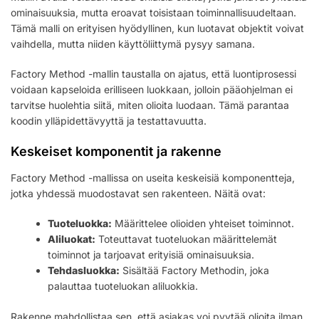
ominaisuuksia, mutta eroavat toisistaan toiminnallisuudeltaan.
Tämä malli on erityisen hyödyllinen, kun luotavat objektit voivat
vaihdella, mutta niiden käyttöliittymä pysyy samana.
Factory Method -mallin taustalla on ajatus, että luontiprosessi
voidaan kapseloida erilliseen luokkaan, jolloin pääohjelman ei
tarvitse huolehtia siitä, miten olioita luodaan. Tämä parantaa
koodin ylläpidettävyyttä ja testattavuutta.
Keskeiset komponentit ja rakenne
Factory Method -mallissa on useita keskeisiä komponentteja,
jotka yhdessä muodostavat sen rakenteen. Näitä ovat:
Tuoteluokka:
Määrittelee olioiden yhteiset toiminnot.
Aliluokat:
Toteuttavat tuoteluokan määrittelemät
toiminnot ja tarjoavat erityisiä ominaisuuksia.
Tehdasluokka:
Sisältää Factory Methodin, joka
palauttaa tuoteluokan aliluokkia.
Rakenne mahdollistaa sen, että asiakas voi pyytää olioita ilman,