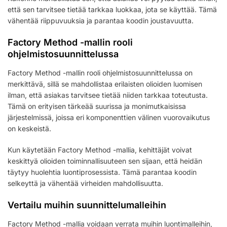
että sen tarvitsee tietää tarkkaa luokkaa, jota se käyttää. Tämä
vähentää riippuvuuksia ja parantaa koodin joustavuutta.
Factory Method -mallin rooli
ohjelmistosuunnittelussa
Factory Method -mallin rooli ohjelmistosuunnittelussa on
merkittävä, sillä se mahdollistaa erilaisten olioiden luomisen
ilman, että asiakas tarvitsee tietää niiden tarkkaa toteutusta.
Tämä on erityisen tärkeää suurissa ja monimutkaisissa
järjestelmissä, joissa eri komponenttien välinen vuorovaikutus
on keskeistä.
Kun käytetään Factory Method -mallia, kehittäjät voivat
keskittyä olioiden toiminnallisuuteen sen sijaan, että heidän
täytyy huolehtia luontiprosessista. Tämä parantaa koodin
selkeyttä ja vähentää virheiden mahdollisuutta.
Vertailu muihin suunnittelumalleihin
Factory Method -mallia voidaan verrata muihin luontimalleihin,