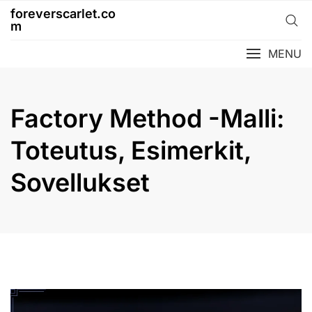
Skip
foreverscarlet.co
to
m
content
MENU
Factory Method -Malli:
Toteutus, Esimerkit,
Sovellukset