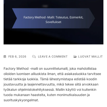
ON
FEB 6, 2026
LEAVE A COMMENT
LUOVAT MALLIT
FACTORY
METHOD
Factory Method -malli on suunnittelumalli, joka mahdollistaa
-
olioiden luomisen aliluokista ilman, että asiakasluokka tarvitsee
MALLI:
tietää tarkkoja luokkia. Tämä lähestymistapa edistää koodin
TOTEUTUS,
ESIMERKIT,
joustavuutta ja laajennettavuutta, mikä tekee siitä arvokkaan
SOVELLUKSET
työkalun ohjelmistokehityksessä. Mallin käyttö voi kuitenkin
tuoda mukanaan haasteita, kuten monimutkaisuuden ja
suorituskykyongelmat.