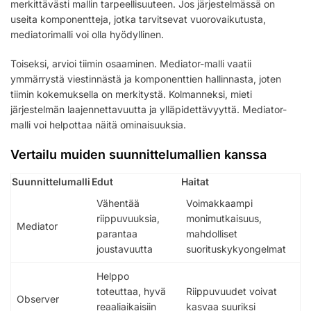
merkittävästi mallin tarpeellisuuteen. Jos järjestelmässä on
useita komponentteja, jotka tarvitsevat vuorovaikutusta,
mediatorimalli voi olla hyödyllinen.
Toiseksi, arvioi tiimin osaaminen. Mediator-malli vaatii
ymmärrystä viestinnästä ja komponenttien hallinnasta, joten
tiimin kokemuksella on merkitystä. Kolmanneksi, mieti
järjestelmän laajennettavuutta ja ylläpidettävyyttä. Mediator-
malli voi helpottaa näitä ominaisuuksia.
Vertailu muiden suunnittelumallien kanssa
Suunnittelumalli
Edut
Haitat
Vähentää
Voimakkaampi
riippuvuuksia,
monimutkaisuus,
Mediator
parantaa
mahdolliset
joustavuutta
suorituskykyongelmat
Helppo
toteuttaa, hyvä
Riippuvuudet voivat
Observer
reaaliaikaisiin
kasvaa suuriksi