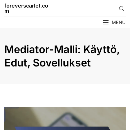
Skip
foreverscarlet.co
to
m
content
MENU
Mediator-Malli: Käyttö,
Edut, Sovellukset