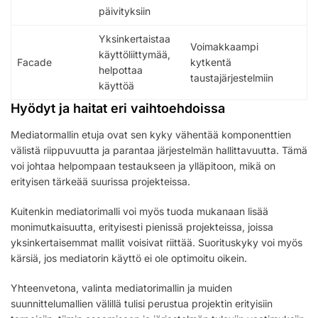
päivityksiin
Yksinkertaistaa
Voimakkaampi
käyttöliittymää,
Facade
kytkentä
helpottaa
taustajärjestelmiin
käyttöä
Hyödyt ja haitat eri vaihtoehdoissa
Mediatormallin etuja ovat sen kyky vähentää komponenttien
välistä riippuvuutta ja parantaa järjestelmän hallittavuutta. Tämä
voi johtaa helpompaan testaukseen ja ylläpitoon, mikä on
erityisen tärkeää suurissa projekteissa.
Kuitenkin mediatorimalli voi myös tuoda mukanaan lisää
monimutkaisuutta, erityisesti pienissä projekteissa, joissa
yksinkertaisemmat mallit voisivat riittää. Suorituskyky voi myös
kärsiä, jos mediatorin käyttö ei ole optimoitu oikein.
Yhteenvetona, valinta mediatorimallin ja muiden
suunnittelumallien välillä tulisi perustua projektin erityisiin