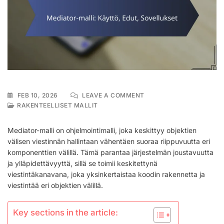
ON
FEB 10, 2026
LEAVE A COMMENT
MEDIATOR-
RAKENTEELLISET MALLIT
MALLI:
KÄYTTÖ,
Mediator-malli on ohjelmointimalli, joka keskittyy objektien
EDUT,
välisen viestinnän hallintaan vähentäen suoraa riippuvuutta eri
SOVELLUKSET
komponenttien välillä. Tämä parantaa järjestelmän joustavuutta
ja ylläpidettävyyttä, sillä se toimii keskitettynä
viestintäkanavana, joka yksinkertaistaa koodin rakennetta ja
viestintää eri objektien välillä.
Key sections in the article: