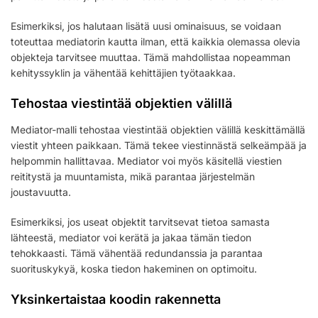
Esimerkiksi, jos halutaan lisätä uusi ominaisuus, se voidaan
toteuttaa mediatorin kautta ilman, että kaikkia olemassa olevia
objekteja tarvitsee muuttaa. Tämä mahdollistaa nopeamman
kehityssyklin ja vähentää kehittäjien työtaakkaa.
Tehostaa viestintää objektien välillä
Mediator-malli tehostaa viestintää objektien välillä keskittämällä
viestit yhteen paikkaan. Tämä tekee viestinnästä selkeämpää ja
helpommin hallittavaa. Mediator voi myös käsitellä viestien
reititystä ja muuntamista, mikä parantaa järjestelmän
joustavuutta.
Esimerkiksi, jos useat objektit tarvitsevat tietoa samasta
lähteestä, mediator voi kerätä ja jakaa tämän tiedon
tehokkaasti. Tämä vähentää redundanssia ja parantaa
suorituskykyä, koska tiedon hakeminen on optimoitu.
Yksinkertaistaa koodin rakennetta