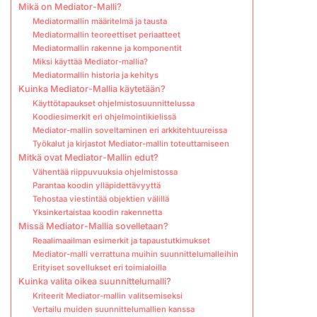
Mikä on Mediator-Malli?
Mediatormallin määritelmä ja tausta
Mediatormallin teoreettiset periaatteet
Mediatormallin rakenne ja komponentit
Miksi käyttää Mediator-mallia?
Mediatormallin historia ja kehitys
Kuinka Mediator-Mallia käytetään?
Käyttötapaukset ohjelmistosuunnittelussa
Koodiesimerkit eri ohjelmointikielissä
Mediator-mallin soveltaminen eri arkkitehtuureissa
Työkalut ja kirjastot Mediator-mallin toteuttamiseen
Mitkä ovat Mediator-Mallin edut?
Vähentää riippuvuuksia ohjelmistossa
Parantaa koodin ylläpidettävyyttä
Tehostaa viestintää objektien välillä
Yksinkertaistaa koodin rakennetta
Missä Mediator-Mallia sovelletaan?
Reaalimaailman esimerkit ja tapaustutkimukset
Mediator-malli verrattuna muihin suunnittelumalleihin
Erityiset sovellukset eri toimialoilla
Kuinka valita oikea suunnittelumalli?
Kriteerit Mediator-mallin valitsemiseksi
Vertailu muiden suunnittelumallien kanssa