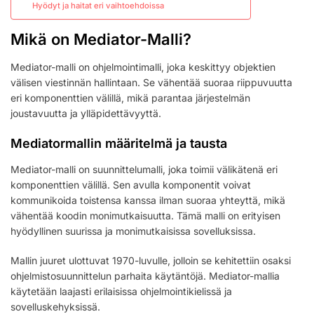
Hyödyt ja haitat eri vaihtoehdoissa
Mikä on Mediator-Malli?
Mediator-malli on ohjelmointimalli, joka keskittyy objektien
välisen viestinnän hallintaan. Se vähentää suoraa riippuvuutta
eri komponenttien välillä, mikä parantaa järjestelmän
joustavuutta ja ylläpidettävyyttä.
Mediatormallin määritelmä ja tausta
Mediator-malli on suunnittelumalli, joka toimii välikätenä eri
komponenttien välillä. Sen avulla komponentit voivat
kommunikoida toistensa kanssa ilman suoraa yhteyttä, mikä
vähentää koodin monimutkaisuutta. Tämä malli on erityisen
hyödyllinen suurissa ja monimutkaisissa sovelluksissa.
Mallin juuret ulottuvat 1970-luvulle, jolloin se kehitettiin osaksi
ohjelmistosuunnittelun parhaita käytäntöjä. Mediator-mallia
käytetään laajasti erilaisissa ohjelmointikielissä ja
sovelluskehyksissä.