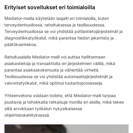
Erityiset sovellukset eri toimialoilla
Mediator-mallia käytetään laajalti eri toimialoilla, kuten
terveydenhuollossa, rahoituksessa ja teollisuudessa.
Terveydenhuollossa se voi yhdistää potilastietojärjestelmät ja
diagnostiikkatyökalut, mikä parantaa tiedon jakamista ja
päätöksentekoa.
Rahoitusalalla Mediator-malli voi auttaa hallitsemaan
asiakastietoja ja transaktioita eri järjestelmien välillä, mikä
parantaa asiakaskokemusta ja vähentää virheitä.
Teollisuudessa se voi yhdistää automaatiojärjestelmät ja
valvontatyökalut, mikä optimoi tuotantoprosesseja.
Yhteenvetona voidaan todeta, että Mediator-malli tarjoaa
joustavia ja tehokkaita ratkaisuja monilla eri aloilla, mikä tekee
siitä arvokkaan työkalun nykyaikaisessa
ohjelmistokehityksessä.