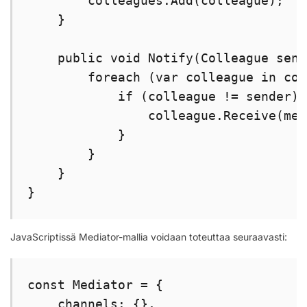
        colleagues.Add(colleague);

    }

    public void Notify(Colleague send
        foreach (var colleague in col
            if (colleague != sender) {
                colleague.Receive(mes
            }

        }

    }

}
JavaScriptissä Mediator-mallia voidaan toteuttaa seuraavasti:
const Mediator = {

    channels: {},
