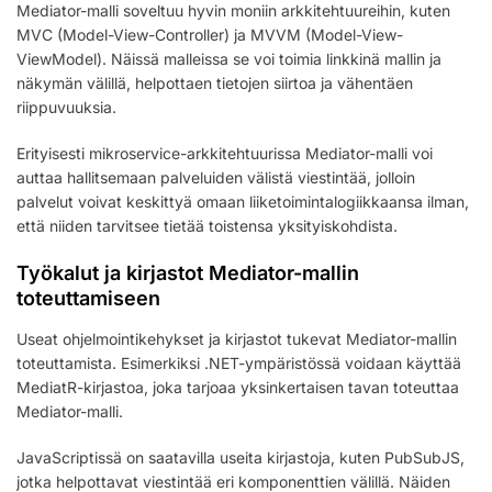
Mediator-malli soveltuu hyvin moniin arkkitehtuureihin, kuten
MVC (Model-View-Controller) ja MVVM (Model-View-
ViewModel). Näissä malleissa se voi toimia linkkinä mallin ja
näkymän välillä, helpottaen tietojen siirtoa ja vähentäen
riippuvuuksia.
Erityisesti mikroservice-arkkitehtuurissa Mediator-malli voi
auttaa hallitsemaan palveluiden välistä viestintää, jolloin
palvelut voivat keskittyä omaan liiketoimintalogiikkaansa ilman,
että niiden tarvitsee tietää toistensa yksityiskohdista.
Työkalut ja kirjastot Mediator-mallin
toteuttamiseen
Useat ohjelmointikehykset ja kirjastot tukevat Mediator-mallin
toteuttamista. Esimerkiksi .NET-ympäristössä voidaan käyttää
MediatR-kirjastoa, joka tarjoaa yksinkertaisen tavan toteuttaa
Mediator-malli.
JavaScriptissä on saatavilla useita kirjastoja, kuten PubSubJS,
jotka helpottavat viestintää eri komponenttien välillä. Näiden