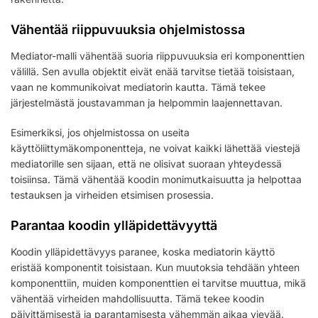
Vähentää riippuvuuksia ohjelmistossa
Mediator-malli vähentää suoria riippuvuuksia eri komponenttien
välillä. Sen avulla objektit eivät enää tarvitse tietää toisistaan,
vaan ne kommunikoivat mediatorin kautta. Tämä tekee
järjestelmästä joustavamman ja helpommin laajennettavan.
Esimerkiksi, jos ohjelmistossa on useita
käyttöliittymäkomponentteja, ne voivat kaikki lähettää viestejä
mediatorille sen sijaan, että ne olisivat suoraan yhteydessä
toisiinsa. Tämä vähentää koodin monimutkaisuutta ja helpottaa
testauksen ja virheiden etsimisen prosessia.
Parantaa koodin ylläpidettävyyttä
Koodin ylläpidettävyys paranee, koska mediatorin käyttö
eristää komponentit toisistaan. Kun muutoksia tehdään yhteen
komponenttiin, muiden komponenttien ei tarvitse muuttua, mikä
vähentää virheiden mahdollisuutta. Tämä tekee koodin
päivittämisestä ja parantamisesta vähemmän aikaa vievää.