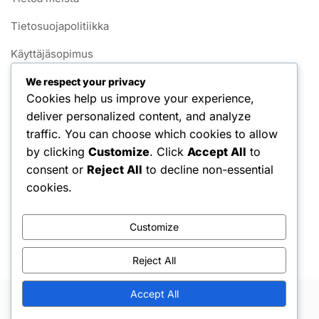
Tietosuojapolitiikka
Käyttäjäsopimus
Yhteystiedot
We respect your privacy
Cookies help us improve your experience,
Evästekäytäntö
deliver personalized content, and analyze
traffic. You can choose which cookies to allow
Kategoriat
by clicking
Customize
. Click
Accept All
to
consent or
Reject All
to decline non-essential
Käyttäytymismallit
cookies.
Luovat mallit
Customize
Rakenteelliset mallit
Reject All
Accept All
Copyright © 2026 Hello Shoppable. Powered by
WordPress