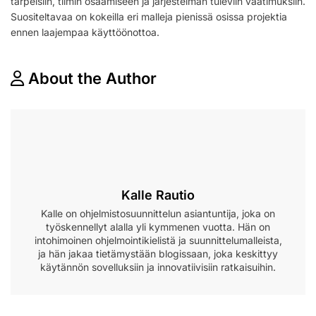
tarpeisiin, tiimin osaamiseen ja järjestelmän tuleviin vaatimuksiin.
Suositeltavaa on kokeilla eri malleja pienissä osissa projektia
ennen laajempaa käyttöönottoa.
About the Author
Kalle Rautio
Kalle on ohjelmistosuunnittelun asiantuntija, joka on
työskennellyt alalla yli kymmenen vuotta. Hän on
intohimoinen ohjelmointikielistä ja suunnittelumalleista,
ja hän jakaa tietämystään blogissaan, joka keskittyy
käytännön sovelluksiin ja innovatiivisiin ratkaisuihin.