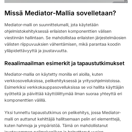
Missä Mediator-Mallia sovelletaan?
Mediator-malli on suunnittelumalli, jota käytetään
ohjelmistokehityksessä erilaisten komponenttien välisen
viestinnän hallintaan. Se mahdollistaa erilaisten järjestelmäosien
välisten riippuvuuksien vähentämisen, mikä parantaa koodin
ylläpidettävyyttä ja joustavuutta.
Reaalimaailman esimerkit ja tapaustutkimukset
Mediator-mallia on käytetty monilla eri aloilla, kuten
verkkosovelluksissa, pelikehityksessä ja yritysohjelmistoissa.
Esimerkiksi verkkokauppasovelluksissa se voi hallita käyttäjän
syötteitä ja päivittää käyttöliittymää ilman suoraa yhteyttä eri
komponenttien välillä.
Yksi tunnettu tapaustutkimus on pelikehitys, jossa Mediator-
malli on auttanut kehittäjiä hallitsemaan pelin eri elementtejä,
kuten hahmoja ja ympäristöä. Tämä on mahdollistanut
joustavamman pelimekaniikan ja helpottanut uusien