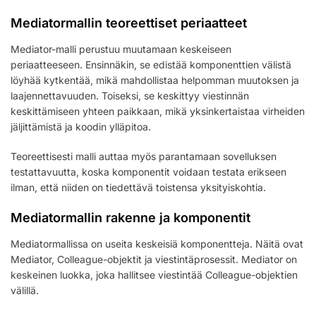
Mediatormallin teoreettiset periaatteet
Mediator-malli perustuu muutamaan keskeiseen
periaatteeseen. Ensinnäkin, se edistää komponenttien välistä
löyhää kytkentää, mikä mahdollistaa helpomman muutoksen ja
laajennettavuuden. Toiseksi, se keskittyy viestinnän
keskittämiseen yhteen paikkaan, mikä yksinkertaistaa virheiden
jäljittämistä ja koodin ylläpitoa.
Teoreettisesti malli auttaa myös parantamaan sovelluksen
testattavuutta, koska komponentit voidaan testata erikseen
ilman, että niiden on tiedettävä toistensa yksityiskohtia.
Mediatormallin rakenne ja komponentit
Mediatormallissa on useita keskeisiä komponentteja. Näitä ovat
Mediator, Colleague-objektit ja viestintäprosessit. Mediator on
keskeinen luokka, joka hallitsee viestintää Colleague-objektien
välillä.