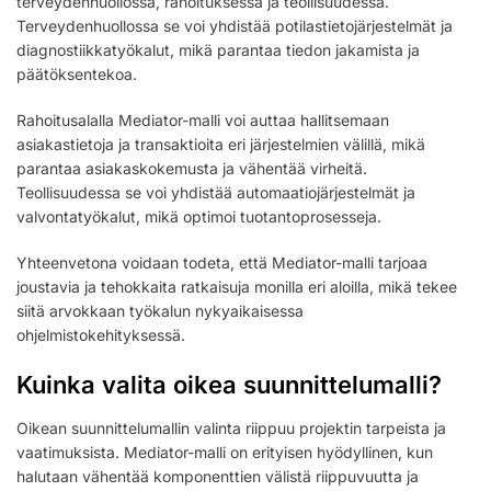
terveydenhuollossa, rahoituksessa ja teollisuudessa.
Terveydenhuollossa se voi yhdistää potilastietojärjestelmät ja
diagnostiikkatyökalut, mikä parantaa tiedon jakamista ja
päätöksentekoa.
Rahoitusalalla Mediator-malli voi auttaa hallitsemaan
asiakastietoja ja transaktioita eri järjestelmien välillä, mikä
parantaa asiakaskokemusta ja vähentää virheitä.
Teollisuudessa se voi yhdistää automaatiojärjestelmät ja
valvontatyökalut, mikä optimoi tuotantoprosesseja.
Yhteenvetona voidaan todeta, että Mediator-malli tarjoaa
joustavia ja tehokkaita ratkaisuja monilla eri aloilla, mikä tekee
siitä arvokkaan työkalun nykyaikaisessa
ohjelmistokehityksessä.
Kuinka valita oikea suunnittelumalli?
Oikean suunnittelumallin valinta riippuu projektin tarpeista ja
vaatimuksista. Mediator-malli on erityisen hyödyllinen, kun
halutaan vähentää komponenttien välistä riippuvuutta ja