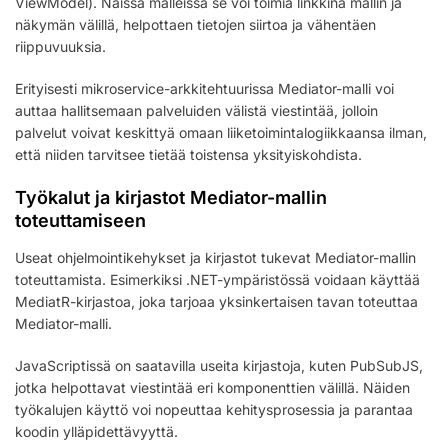
ViewModel). Näissä malleissa se voi toimia linkkinä mallin ja
näkymän välillä, helpottaen tietojen siirtoa ja vähentäen
riippuvuuksia.
Erityisesti mikroservice-arkkitehtuurissa Mediator-malli voi
auttaa hallitsemaan palveluiden välistä viestintää, jolloin
palvelut voivat keskittyä omaan liiketoimintalogiikkaansa ilman,
että niiden tarvitsee tietää toistensa yksityiskohdista.
Työkalut ja kirjastot Mediator-mallin
toteuttamiseen
Useat ohjelmointikehykset ja kirjastot tukevat Mediator-mallin
toteuttamista. Esimerkiksi .NET-ympäristössä voidaan käyttää
MediatR-kirjastoa, joka tarjoaa yksinkertaisen tavan toteuttaa
Mediator-malli.
JavaScriptissä on saatavilla useita kirjastoja, kuten PubSubJS,
jotka helpottavat viestintää eri komponenttien välillä. Näiden
työkalujen käyttö voi nopeuttaa kehitysprosessia ja parantaa
koodin ylläpidettävyyttä.