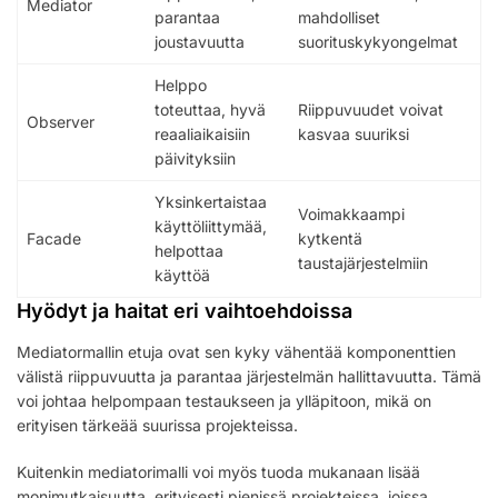
Mediator
parantaa
mahdolliset
joustavuutta
suorituskykyongelmat
Helppo
toteuttaa, hyvä
Riippuvuudet voivat
Observer
reaaliaikaisiin
kasvaa suuriksi
päivityksiin
Yksinkertaistaa
Voimakkaampi
käyttöliittymää,
Facade
kytkentä
helpottaa
taustajärjestelmiin
käyttöä
Hyödyt ja haitat eri vaihtoehdoissa
Mediatormallin etuja ovat sen kyky vähentää komponenttien
välistä riippuvuutta ja parantaa järjestelmän hallittavuutta. Tämä
voi johtaa helpompaan testaukseen ja ylläpitoon, mikä on
erityisen tärkeää suurissa projekteissa.
Kuitenkin mediatorimalli voi myös tuoda mukanaan lisää
monimutkaisuutta, erityisesti pienissä projekteissa, joissa