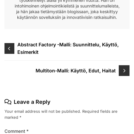
työskennellyt alalla yli kymmenen vuotta. Hän on
intohimoinen ohjelmointikielistä ja suunnittelumalleista,
ja hän jakaa tietämystään blogissaan, joka keskittyy
käytännön sovelluksiin ja innovatiivisiin ratkaisuihin.
Post
Abstract Factory -Malli: Suunnittelu, Käyttö,
Esimerkit
navigation
Multiton-Malli: Käyttö, Edut, Haitat
Leave a Reply
Your email address will not be published.
Required fields are
marked
*
Comment
*