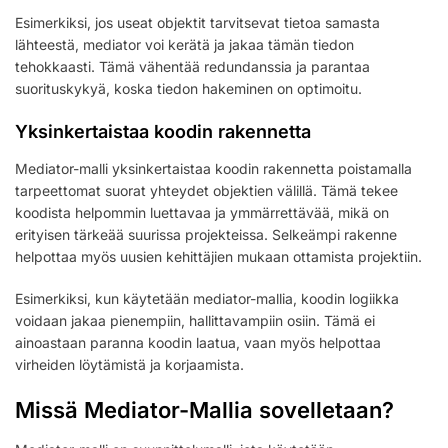
Esimerkiksi, jos useat objektit tarvitsevat tietoa samasta
lähteestä, mediator voi kerätä ja jakaa tämän tiedon
tehokkaasti. Tämä vähentää redundanssia ja parantaa
suorituskykyä, koska tiedon hakeminen on optimoitu.
Yksinkertaistaa koodin rakennetta
Mediator-malli yksinkertaistaa koodin rakennetta poistamalla
tarpeettomat suorat yhteydet objektien välillä. Tämä tekee
koodista helpommin luettavaa ja ymmärrettävää, mikä on
erityisen tärkeää suurissa projekteissa. Selkeämpi rakenne
helpottaa myös uusien kehittäjien mukaan ottamista projektiin.
Esimerkiksi, kun käytetään mediator-mallia, koodin logiikka
voidaan jakaa pienempiin, hallittavampiin osiin. Tämä ei
ainoastaan paranna koodin laatua, vaan myös helpottaa
virheiden löytämistä ja korjaamista.
Missä Mediator-Mallia sovelletaan?