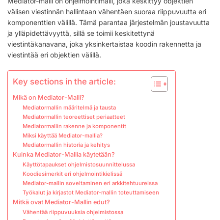
Mediator-malli on ohjelmointimalli, joka keskittyy objektien
EDUT,
välisen viestinnän hallintaan vähentäen suoraa riippuvuutta eri
SOVELLUKSET
komponenttien välillä. Tämä parantaa järjestelmän joustavuutta
ja ylläpidettävyyttä, sillä se toimii keskitettynä
viestintäkanavana, joka yksinkertaistaa koodin rakennetta ja
viestintää eri objektien välillä.
Key sections in the article:
Mikä on Mediator-Malli?
Mediatormallin määritelmä ja tausta
Mediatormallin teoreettiset periaatteet
Mediatormallin rakenne ja komponentit
Miksi käyttää Mediator-mallia?
Mediatormallin historia ja kehitys
Kuinka Mediator-Mallia käytetään?
Käyttötapaukset ohjelmistosuunnittelussa
Koodiesimerkit eri ohjelmointikielissä
Mediator-mallin soveltaminen eri arkkitehtuureissa
Työkalut ja kirjastot Mediator-mallin toteuttamiseen
Mitkä ovat Mediator-Mallin edut?
Vähentää riippuvuuksia ohjelmistossa