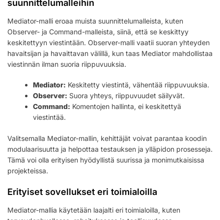
suunnittelumalleihin
Mediator-malli eroaa muista suunnittelumalleista, kuten
Observer- ja Command-malleista, siinä, että se keskittyy
keskitettyyn viestintään. Observer-malli vaatii suoran yhteyden
havaitsijan ja havaittavan välillä, kun taas Mediator mahdollistaa
viestinnän ilman suoria riippuvuuksia.
Mediator:
Keskitetty viestintä, vähentää riippuvuuksia.
Observer:
Suora yhteys, riippuvuudet säilyvät.
Command:
Komentojen hallinta, ei keskitettyä
viestintää.
Valitsemalla Mediator-mallin, kehittäjät voivat parantaa koodin
modulaarisuutta ja helpottaa testauksen ja ylläpidon prosesseja.
Tämä voi olla erityisen hyödyllistä suurissa ja monimutkaisissa
projekteissa.
Erityiset sovellukset eri toimialoilla
Mediator-mallia käytetään laajalti eri toimialoilla, kuten