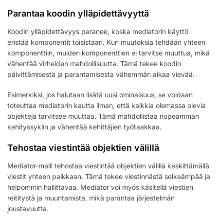
Parantaa koodin ylläpidettävyyttä
Koodin ylläpidettävyys paranee, koska mediatorin käyttö
eristää komponentit toisistaan. Kun muutoksia tehdään yhteen
komponenttiin, muiden komponenttien ei tarvitse muuttua, mikä
vähentää virheiden mahdollisuutta. Tämä tekee koodin
päivittämisestä ja parantamisesta vähemmän aikaa vievää.
Esimerkiksi, jos halutaan lisätä uusi ominaisuus, se voidaan
toteuttaa mediatorin kautta ilman, että kaikkia olemassa olevia
objekteja tarvitsee muuttaa. Tämä mahdollistaa nopeamman
kehityssyklin ja vähentää kehittäjien työtaakkaa.
Tehostaa viestintää objektien välillä
Mediator-malli tehostaa viestintää objektien välillä keskittämällä
viestit yhteen paikkaan. Tämä tekee viestinnästä selkeämpää ja
helpommin hallittavaa. Mediator voi myös käsitellä viestien
reititystä ja muuntamista, mikä parantaa järjestelmän
joustavuutta.