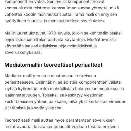
komponenttien välillä. Sen avulla komponentit voivat
kommunikoida toistensa kanssa ilman suoraa yhteyttä, mikä
vähentää koodin monimutkaisuutta. Tämä malli on erityisen
hyödyllinen suurissa ja monimutkaisissa sovelluksissa.
Mallin juuret ulottuvat 1970-luvulle, jolloin se kehitettiin osaksi
ohjelmistosuunnittelun parhaita käytäntöjä. Mediator-mallia
käytetään laajasti erilaisissa ohjelmointikielissä ja
sovelluskehyksissä.
Mediatormallin teoreettiset periaatteet
Mediator-malli perustuu muutamaan keskeiseen
periaatteeseen. Ensinnäkin, se edistää komponenttien välistä
löyhää kytkentää, mikä mahdollistaa helpomman muutoksen ja
laajennettavuuden. Toiseksi, se keskittyy viestinnän
keskittämiseen yhteen paikkaan, mikä yksinkertaistaa virheiden
jäljittämistä ja koodin ylläpitoa.
Teoreettisesti malli auttaa myös parantamaan sovelluksen
testattavuutta, koska komponentit voidaan testata erikseen