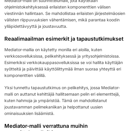
Mediator-malli on suunnittelumalli, jota käytetään
ohjelmistokehityksessä erilaisten komponenttien välisen
viestinnän hallintaan. Se mahdollistaa erilaisten järjestelmäosien
välisten riippuvuuksien vähentämisen, mikä parantaa koodin
ylläpidettävyyttä ja joustavuutta.
Reaalimaailman esimerkit ja tapaustutkimukset
Mediator-mallia on käytetty monilla eri aloilla, kuten
verkkosovelluksissa, pelikehityksessä ja yritysohjelmistoissa.
Esimerkiksi verkkokauppasovelluksissa se voi hallita käyttäjän
syötteitä ja päivittää käyttöliittymää ilman suoraa yhteyttä eri
komponenttien välillä.
Yksi tunnettu tapaustutkimus on pelikehitys, jossa Mediator-
malli on auttanut kehittäjiä hallitsemaan pelin eri elementtejä,
kuten hahmoja ja ympäristöä. Tämä on mahdollistanut
joustavamman pelimekaniikan ja helpottanut uusien
ominaisuuksien lisäämistä.
Mediator-malli verrattuna muihin