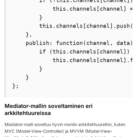
        if (!this.channels[channel]) {
            this.channels[channel] = [
        }

        this.channels[channel].push(fn
    },

    publish: function(channel, data) {
        if (this.channels[channel]) {

            this.channels[channel].fo
        }

    }

};
Mediator-mallin soveltaminen eri
arkkitehtuureissa
Mediator-malli soveltuu hyvin moniin arkkitehtuureihin, kuten
MVC (Model-View-Controller) ja MVVM (Model-View-