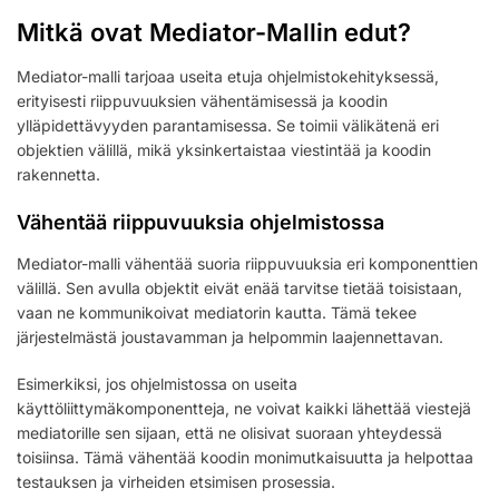
Mitkä ovat Mediator-Mallin edut?
Mediator-malli tarjoaa useita etuja ohjelmistokehityksessä,
erityisesti riippuvuuksien vähentämisessä ja koodin
ylläpidettävyyden parantamisessa. Se toimii välikätenä eri
objektien välillä, mikä yksinkertaistaa viestintää ja koodin
rakennetta.
Vähentää riippuvuuksia ohjelmistossa
Mediator-malli vähentää suoria riippuvuuksia eri komponenttien
välillä. Sen avulla objektit eivät enää tarvitse tietää toisistaan,
vaan ne kommunikoivat mediatorin kautta. Tämä tekee
järjestelmästä joustavamman ja helpommin laajennettavan.
Esimerkiksi, jos ohjelmistossa on useita
käyttöliittymäkomponentteja, ne voivat kaikki lähettää viestejä
mediatorille sen sijaan, että ne olisivat suoraan yhteydessä
toisiinsa. Tämä vähentää koodin monimutkaisuutta ja helpottaa
testauksen ja virheiden etsimisen prosessia.