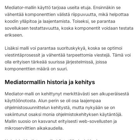
Mediator-mallin käyttö tarjoaa useita etuja. Ensinnäkin se
vähentää komponenttien välistä riippuvuutta, mikä helpottaa
koodin ylläpitoa ja laajentamista. Toiseksi, se parantaa
sovelluksen testattavuutta, koska komponentit voidaan testata
erikseen.
Lisäksi malli voi parantaa suorituskykyä, koska se optimoi
viestintäprosessit ja vähentää tarpeettomia viestejä. Tämä voi
olla erityisen tärkeää suurissa järjestelmissä, joissa
komponenttien määrä on suuri.
Mediatormallin historia ja kehitys
Mediator-malli on kehittynyt merkittävästi sen alkuperäisestä
käyttöönotosta. Alun perin se oli osa laajempaa
ohjelmistosuunnittelun kehitystä, mutta nykyään se on
vakiintunut osaksi monia ohjelmistokehityksen käytäntöjä.
Mallin suosio on kasvanut erityisesti web-sovellusten ja
mikroserviittien aikakaudella.