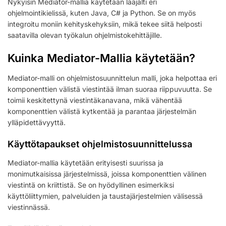
Nykyisin Mediator-mallia käytetään laajalti eri
ohjelmointikielissä, kuten Java, C# ja Python. Se on myös
integroitu moniin kehityskehyksiin, mikä tekee siitä helposti
saatavilla olevan työkalun ohjelmistokehittäjille.
Kuinka Mediator-Mallia käytetään?
Mediator-malli on ohjelmistosuunnittelun malli, joka helpottaa eri
komponenttien välistä viestintää ilman suoraa riippuvuutta. Se
toimii keskitettynä viestintäkanavana, mikä vähentää
komponenttien välistä kytkentää ja parantaa järjestelmän
ylläpidettävyyttä.
Käyttötapaukset ohjelmistosuunnittelussa
Mediator-mallia käytetään erityisesti suurissa ja
monimutkaisissa järjestelmissä, joissa komponenttien välinen
viestintä on kriittistä. Se on hyödyllinen esimerkiksi
käyttöliittymien, palveluiden ja taustajärjestelmien välisessä
viestinnässä.