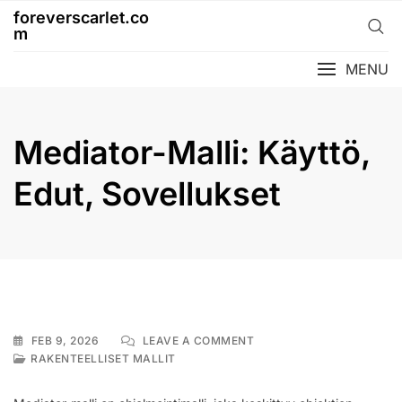
Skip
foreverscarlet.co
to
m
content
MENU
Mediator-Malli: Käyttö,
Edut, Sovellukset
ON
FEB 9, 2026
LEAVE A COMMENT
MEDIATOR-
RAKENTEELLISET MALLIT
MALLI:
KÄYTTÖ,