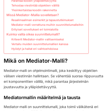
Parantaa koodin ylläpidettävyyttä
Tehostaa viestintää objektien välillä
Yksinkertaistaa koodin rakennetta
Missä Mediator-Mallia sovelletaan?
Reaalimaailman esimerkit ja tapaustutkimukset
Mediator-malli verrattuna muihin suunnittelumalleihin
Erityiset sovellukset eri toimialoilla
Kuinka valita oikea suunnittelumalli?
Kriteerit Mediator-mallin valitsemiseksi
Vertailu muiden suunnittelumallien kanssa
Hyödyt ja haitat eri vaihtoehdoissa
Mikä on Mediator-Malli?
Mediator-malli on ohjelmointimalli, joka keskittyy objektien
välisen viestinnän hallintaan. Se vähentää suoraa riippuvuutta
eri komponenttien välillä, mikä parantaa järjestelmän
joustavuutta ja ylläpidettävyyttä.
Mediatormallin määritelmä ja tausta
Mediator-malli on suunnittelumalli, joka toimii välikätenä eri