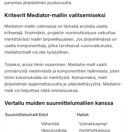
parantaa järjestelmän joustavuutta.
Kriteerit Mediator-mallin valitsemiseksi
Mediatori-mallin valinnassa on tärkeää arvioida useita
kriteerejä. Ensinnäkin, projektin monimutkaisuus vaikuttaa
merkittävästi mallin tarpeellisuuteen. Jos järjestelmässä on
useita komponentteja, jotka tarvitsevat vuorovaikutusta,
mediatorimalli voi olla hyödyllinen.
Toiseksi, arvioi tiimin osaaminen. Mediator-malli vaatii
ymmärrystä viestinnästä ja komponenttien hallinnasta, joten
tiimin kokemuksella on merkitystä. Kolmanneksi, mieti
järjestelmän laajennettavuutta ja ylläpidettävyyttä. Mediator-
malli voi helpottaa näitä ominaisuuksia.
Vertailu muiden suunnittelumallien kanssa
Suunnittelumalli
Edut
Haitat
Vähentää
Voimakkaampi
riippuvuuksia,
monimutkaisuus,