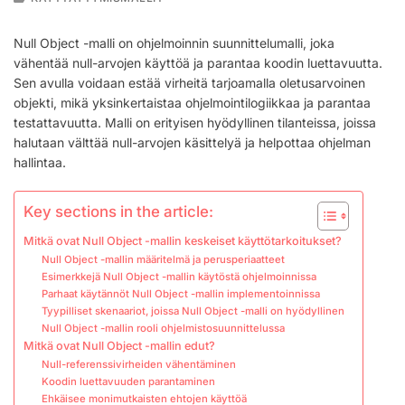
OBJECT
-
Null Object -malli on ohjelmoinnin suunnittelumalli, joka
MALLI:
vähentää null-arvojen käyttöä ja parantaa koodin luettavuutta.
KÄYTTÖ,
Sen avulla voidaan estää virheitä tarjoamalla oletusarvoinen
EDUT,
SOVELLUKSET
objekti, mikä yksinkertaistaa ohjelmointilogiikkaa ja parantaa
testattavuutta. Malli on erityisen hyödyllinen tilanteissa, joissa
halutaan välttää null-arvojen käsittelyä ja helpottaa ohjelman
hallintaa.
Key sections in the article:
Mitkä ovat Null Object -mallin keskeiset käyttötarkoitukset?
Null Object -mallin määritelmä ja perusperiaatteet
Esimerkkejä Null Object -mallin käytöstä ohjelmoinnissa
Parhaat käytännöt Null Object -mallin implementoinnissa
Tyypilliset skenaariot, joissa Null Object -malli on hyödyllinen
Null Object -mallin rooli ohjelmistosuunnittelussa
Mitkä ovat Null Object -mallin edut?
Null-referenssivirheiden vähentäminen
Koodin luettavuuden parantaminen
Ehkäisee monimutkaisten ehtojen käyttöä