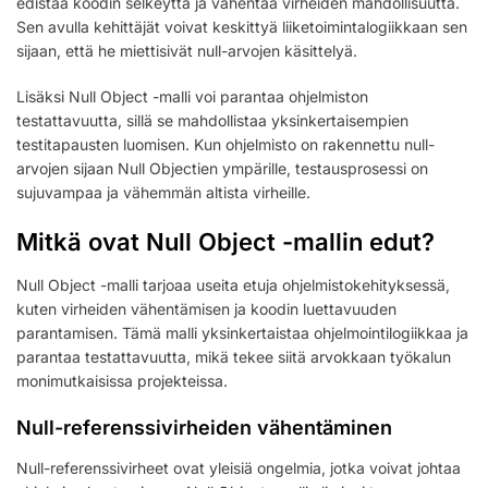
edistää koodin selkeyttä ja vähentää virheiden mahdollisuutta.
Sen avulla kehittäjät voivat keskittyä liiketoimintalogiikkaan sen
sijaan, että he miettisivät null-arvojen käsittelyä.
Lisäksi Null Object -malli voi parantaa ohjelmiston
testattavuutta, sillä se mahdollistaa yksinkertaisempien
testitapausten luomisen. Kun ohjelmisto on rakennettu null-
arvojen sijaan Null Objectien ympärille, testausprosessi on
sujuvampaa ja vähemmän altista virheille.
Mitkä ovat Null Object -mallin edut?
Null Object -malli tarjoaa useita etuja ohjelmistokehityksessä,
kuten virheiden vähentämisen ja koodin luettavuuden
parantamisen. Tämä malli yksinkertaistaa ohjelmointilogiikkaa ja
parantaa testattavuutta, mikä tekee siitä arvokkaan työkalun
monimutkaisissa projekteissa.
Null-referenssivirheiden vähentäminen
Null-referenssivirheet ovat yleisiä ongelmia, jotka voivat johtaa