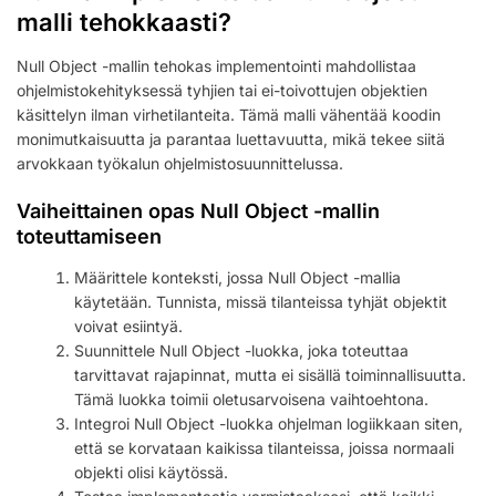
malli tehokkaasti?
Null Object -mallin tehokas implementointi mahdollistaa
ohjelmistokehityksessä tyhjien tai ei-toivottujen objektien
käsittelyn ilman virhetilanteita. Tämä malli vähentää koodin
monimutkaisuutta ja parantaa luettavuutta, mikä tekee siitä
arvokkaan työkalun ohjelmistosuunnittelussa.
Vaiheittainen opas Null Object -mallin
toteuttamiseen
Määrittele konteksti, jossa Null Object -mallia
käytetään. Tunnista, missä tilanteissa tyhjät objektit
voivat esiintyä.
Suunnittele Null Object -luokka, joka toteuttaa
tarvittavat rajapinnat, mutta ei sisällä toiminnallisuutta.
Tämä luokka toimii oletusarvoisena vaihtoehtona.
Integroi Null Object -luokka ohjelman logiikkaan siten,
että se korvataan kaikissa tilanteissa, joissa normaali
objekti olisi käytössä.