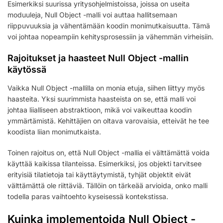
Esimerkiksi suurissa yritysohjelmistoissa, joissa on useita
moduuleja, Null Object -malli voi auttaa hallitsemaan
riippuvuuksia ja vähentämään koodin monimutkaisuutta. Tämä
voi johtaa nopeampiin kehitysprosessiin ja vähemmän virheisiin.
Rajoitukset ja haasteet Null Object -mallin
käytössä
Vaikka Null Object -mallilla on monia etuja, siihen liittyy myös
haasteita. Yksi suurimmista haasteista on se, että malli voi
johtaa liialliseen abstraktioon, mikä voi vaikeuttaa koodin
ymmärtämistä. Kehittäjien on oltava varovaisia, etteivät he tee
koodista liian monimutkaista.
Toinen rajoitus on, että Null Object -mallia ei välttämättä voida
käyttää kaikissa tilanteissa. Esimerkiksi, jos objekti tarvitsee
erityisiä tilatietoja tai käyttäytymistä, tyhjät objektit eivät
välttämättä ole riittäviä. Tällöin on tärkeää arvioida, onko malli
todella paras vaihtoehto kyseisessä kontekstissa.
Kuinka implementoida Null Object -