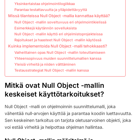
Yksinkertaistaa ohjelmointilogiikkaa
Parantaa testattavuutta ja ylläpidettävyyttä
Missä tilanteissa Null Object -mallia kannattaa käyttää?
Null Object -mallin soveltuvuus eri ohjelmointikielissä
Esimerkkejä käytännön sovelluksista
Null Object -mallin käyttö eri ohjelmistoprojekteissa
Rajoitukset ja haasteet Null Object -mallin käytössä
Kuinka implementoida Null Object -malli tehokkaasti?
Vaiheittainen opas Null Object -mallin toteuttamiseen
Yhteensopivuus muiden suunnittelumallien kanssa
Yleisiä virheitä ja niiden välttäminen
Testausstrategiat Null Object -mallin kanssa
Mitkä ovat Null Object -mallin
keskeiset käyttötarkoitukset?
Null Object -malli on ohjelmoinnin suunnittelumalli, joka
vähentää null-arvojen käyttöä ja parantaa koodin luettavuutta.
Sen keskeinen tarkoitus on tarjota oletusarvoinen objekti, joka
voi estää virheitä ja helpottaa ohjelman hallintaa.