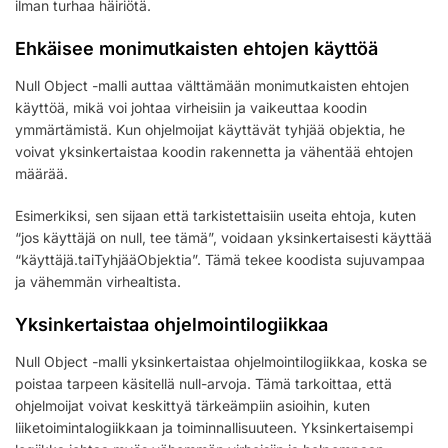
ilman turhaa häiriötä.
Ehkäisee monimutkaisten ehtojen käyttöä
Null Object -malli auttaa välttämään monimutkaisten ehtojen
käyttöä, mikä voi johtaa virheisiin ja vaikeuttaa koodin
ymmärtämistä. Kun ohjelmoijat käyttävät tyhjää objektia, he
voivat yksinkertaistaa koodin rakennetta ja vähentää ehtojen
määrää.
Esimerkiksi, sen sijaan että tarkistettaisiin useita ehtoja, kuten
“jos käyttäjä on null, tee tämä”, voidaan yksinkertaisesti käyttää
“käyttäjä.taiTyhjääObjektia”. Tämä tekee koodista sujuvampaa
ja vähemmän virhealtista.
Yksinkertaistaa ohjelmointilogiikkaa
Null Object -malli yksinkertaistaa ohjelmointilogiikkaa, koska se
poistaa tarpeen käsitellä null-arvoja. Tämä tarkoittaa, että
ohjelmoijat voivat keskittyä tärkeämpiin asioihin, kuten
liiketoimintalogiikkaan ja toiminnallisuuteen. Yksinkertaisempi