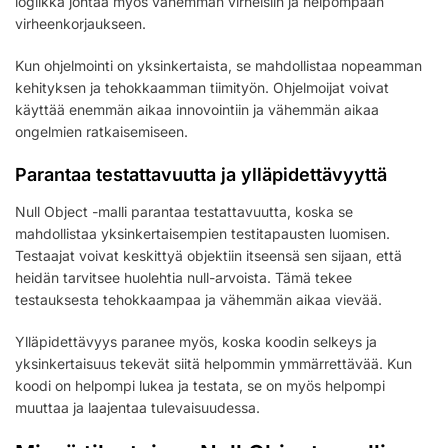
logiikka johtaa myös vähemmän virheisiin ja helpompaan
virheenkorjaukseen.
Kun ohjelmointi on yksinkertaista, se mahdollistaa nopeamman
kehityksen ja tehokkaamman tiimityön. Ohjelmoijat voivat
käyttää enemmän aikaa innovointiin ja vähemmän aikaa
ongelmien ratkaisemiseen.
Parantaa testattavuutta ja ylläpidettävyyttä
Null Object -malli parantaa testattavuutta, koska se
mahdollistaa yksinkertaisempien testitapausten luomisen.
Testaajat voivat keskittyä objektiin itseensä sen sijaan, että
heidän tarvitsee huolehtia null-arvoista. Tämä tekee
testauksesta tehokkaampaa ja vähemmän aikaa vievää.
Ylläpidettävyys paranee myös, koska koodin selkeys ja
yksinkertaisuus tekevät siitä helpommin ymmärrettävää. Kun
koodi on helpompi lukea ja testata, se on myös helpompi
muuttaa ja laajentaa tulevaisuudessa.