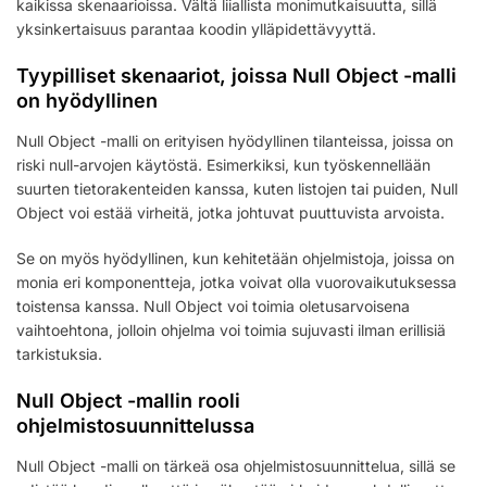
kaikissa skenaarioissa. Vältä liiallista monimutkaisuutta, sillä
yksinkertaisuus parantaa koodin ylläpidettävyyttä.
Tyypilliset skenaariot, joissa Null Object -malli
on hyödyllinen
Null Object -malli on erityisen hyödyllinen tilanteissa, joissa on
riski null-arvojen käytöstä. Esimerkiksi, kun työskennellään
suurten tietorakenteiden kanssa, kuten listojen tai puiden, Null
Object voi estää virheitä, jotka johtuvat puuttuvista arvoista.
Se on myös hyödyllinen, kun kehitetään ohjelmistoja, joissa on
monia eri komponentteja, jotka voivat olla vuorovaikutuksessa
toistensa kanssa. Null Object voi toimia oletusarvoisena
vaihtoehtona, jolloin ohjelma voi toimia sujuvasti ilman erillisiä
tarkistuksia.
Null Object -mallin rooli
ohjelmistosuunnittelussa
Null Object -malli on tärkeä osa ohjelmistosuunnittelua, sillä se