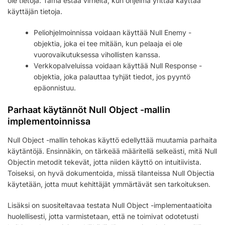
ole tietoja. Tämä estää virheitä, kun ohjelma yrittää käyttää
käyttäjän tietoja.
Peliohjelmoinnissa voidaan käyttää Null Enemy -
objektia, joka ei tee mitään, kun pelaaja ei ole
vuorovaikutuksessa vihollisten kanssa.
Verkkopalveluissa voidaan käyttää Null Response -
objektia, joka palauttaa tyhjät tiedot, jos pyyntö
epäonnistuu.
Parhaat käytännöt Null Object -mallin
implementoinnissa
Null Object -mallin tehokas käyttö edellyttää muutamia parhaita
käytäntöjä. Ensinnäkin, on tärkeää määritellä selkeästi, mitä Null
Objectin metodit tekevät, jotta niiden käyttö on intuitiivista.
Toiseksi, on hyvä dokumentoida, missä tilanteissa Null Objectia
käytetään, jotta muut kehittäjät ymmärtävät sen tarkoituksen.
Lisäksi on suositeltavaa testata Null Object -implementaatioita
huolellisesti, jotta varmistetaan, että ne toimivat odotetusti