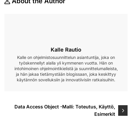
About the Author
Kalle Rautio
Kalle on ohjelmistosuunnittelun asiantuntija, joka on
työskennellyt alalla yli kymmenen vuotta. Hän on
intohimoinen ohjelmointikielistä ja suunnittelumalleista,
ja hän jakaa tietämystään blogissaan, joka keskittyy
käytännön sovelluksiin ja innovatiivisiin ratkaisuihin.
Post
Data Access Object -Malli: Toteutus, Käyttö,
Esimerkit
navigation