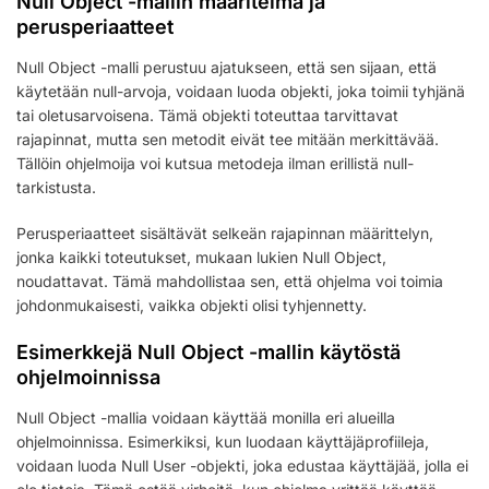
Null Object -mallin määritelmä ja
perusperiaatteet
Null Object -malli perustuu ajatukseen, että sen sijaan, että
käytetään null-arvoja, voidaan luoda objekti, joka toimii tyhjänä
tai oletusarvoisena. Tämä objekti toteuttaa tarvittavat
rajapinnat, mutta sen metodit eivät tee mitään merkittävää.
Tällöin ohjelmoija voi kutsua metodeja ilman erillistä null-
tarkistusta.
Perusperiaatteet sisältävät selkeän rajapinnan määrittelyn,
jonka kaikki toteutukset, mukaan lukien Null Object,
noudattavat. Tämä mahdollistaa sen, että ohjelma voi toimia
johdonmukaisesti, vaikka objekti olisi tyhjennetty.
Esimerkkejä Null Object -mallin käytöstä
ohjelmoinnissa
Null Object -mallia voidaan käyttää monilla eri alueilla
ohjelmoinnissa. Esimerkiksi, kun luodaan käyttäjäprofiileja,
voidaan luoda Null User -objekti, joka edustaa käyttäjää, jolla ei