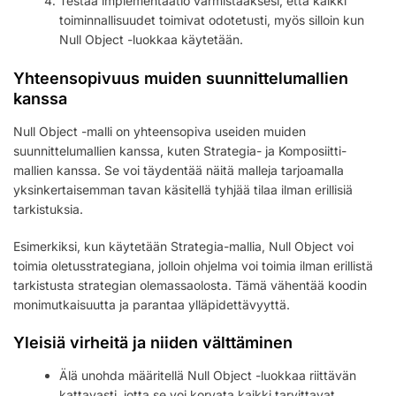
Testaa implementaatio varmistaaksesi, että kaikki
toiminnallisuudet toimivat odotetusti, myös silloin kun
Null Object -luokkaa käytetään.
Yhteensopivuus muiden suunnittelumallien
kanssa
Null Object -malli on yhteensopiva useiden muiden
suunnittelumallien kanssa, kuten Strategia- ja Komposiitti-
mallien kanssa. Se voi täydentää näitä malleja tarjoamalla
yksinkertaisemman tavan käsitellä tyhjää tilaa ilman erillisiä
tarkistuksia.
Esimerkiksi, kun käytetään Strategia-mallia, Null Object voi
toimia oletusstrategiana, jolloin ohjelma voi toimia ilman erillistä
tarkistusta strategian olemassaolosta. Tämä vähentää koodin
monimutkaisuutta ja parantaa ylläpidettävyyttä.
Yleisiä virheitä ja niiden välttäminen
Älä unohda määritellä Null Object -luokkaa riittävän
kattavasti, jotta se voi korvata kaikki tarvittavat