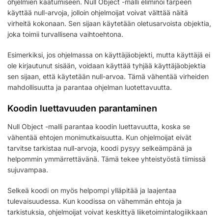
ohjelmien kaatumiseen. Null Object -malli eliminoi tarpeen
käyttää null-arvoja, jolloin ohjelmoijat voivat välttää näitä
virheitä kokonaan. Sen sijaan käytetään oletusarvoista objektia,
joka toimii turvallisena vaihtoehtona.
Esimerkiksi, jos ohjelmassa on käyttäjäobjekti, mutta käyttäjä ei
ole kirjautunut sisään, voidaan käyttää tyhjää käyttäjäobjektia
sen sijaan, että käytetään null-arvoa. Tämä vähentää virheiden
mahdollisuutta ja parantaa ohjelman luotettavuutta.
Koodin luettavuuden parantaminen
Null Object -malli parantaa koodin luettavuutta, koska se
vähentää ehtojen monimutkaisuutta. Kun ohjelmoijat eivät
tarvitse tarkistaa null-arvoja, koodi pysyy selkeämpänä ja
helpommin ymmärrettävänä. Tämä tekee yhteistyöstä tiimissä
sujuvampaa.
Selkeä koodi on myös helpompi ylläpitää ja laajentaa
tulevaisuudessa. Kun koodissa on vähemmän ehtoja ja
tarkistuksia, ohjelmoijat voivat keskittyä liiketoimintalogiikkaan