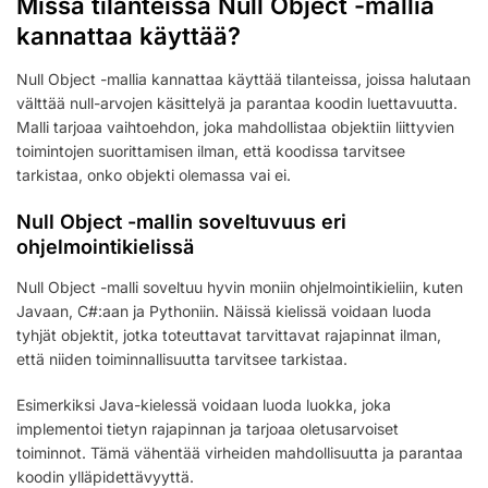
Missä tilanteissa Null Object -mallia
kannattaa käyttää?
Null Object -mallia kannattaa käyttää tilanteissa, joissa halutaan
välttää null-arvojen käsittelyä ja parantaa koodin luettavuutta.
Malli tarjoaa vaihtoehdon, joka mahdollistaa objektiin liittyvien
toimintojen suorittamisen ilman, että koodissa tarvitsee
tarkistaa, onko objekti olemassa vai ei.
Null Object -mallin soveltuvuus eri
ohjelmointikielissä
Null Object -malli soveltuu hyvin moniin ohjelmointikieliin, kuten
Javaan, C#:aan ja Pythoniin. Näissä kielissä voidaan luoda
tyhjät objektit, jotka toteuttavat tarvittavat rajapinnat ilman,
että niiden toiminnallisuutta tarvitsee tarkistaa.
Esimerkiksi Java-kielessä voidaan luoda luokka, joka
implementoi tietyn rajapinnan ja tarjoaa oletusarvoiset
toiminnot. Tämä vähentää virheiden mahdollisuutta ja parantaa
koodin ylläpidettävyyttä.