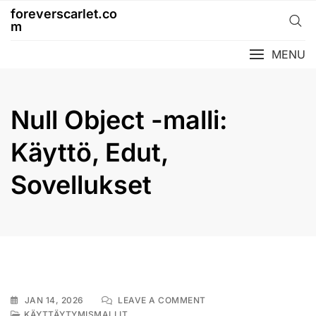
Skip
foreverscarlet.co
to
m
content
MENU
Null Object -malli:
Käyttö, Edut,
Sovellukset
ON
JAN 14, 2026
LEAVE A COMMENT
NULL
KÄYTTÄYTYMISMALLIT