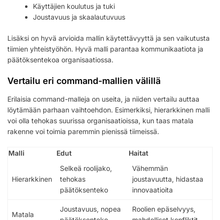
Käyttäjien koulutus ja tuki
Joustavuus ja skaalautuvuus
Lisäksi on hyvä arvioida mallin käytettävyyttä ja sen vaikutusta
tiimien yhteistyöhön. Hyvä malli parantaa kommunikaatiota ja
päätöksentekoa organisaatiossa.
Vertailu eri command-mallien välillä
Erilaisia command-malleja on useita, ja niiden vertailu auttaa
löytämään parhaan vaihtoehdon. Esimerkiksi, hierarkkinen malli
voi olla tehokas suurissa organisaatioissa, kun taas matala
rakenne voi toimia paremmin pienissä tiimeissä.
Malli
Edut
Haitat
Selkeä roolijako,
Vähemmän
Hierarkkinen
tehokas
joustavuutta, hidastaa
päätöksenteko
innovaatioita
Joustavuus, nopea
Roolien epäselvyys,
Matala
päätöksenteko
mahdolliset konfliktit