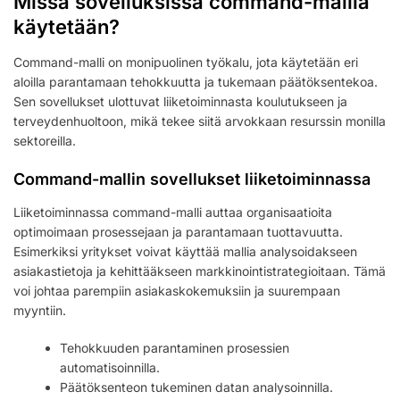
Missä sovelluksissa command-mallia
käytetään?
Command-malli on monipuolinen työkalu, jota käytetään eri
aloilla parantamaan tehokkuutta ja tukemaan päätöksentekoa.
Sen sovellukset ulottuvat liiketoiminnasta koulutukseen ja
terveydenhuoltoon, mikä tekee siitä arvokkaan resurssin monilla
sektoreilla.
Command-mallin sovellukset liiketoiminnassa
Liiketoiminnassa command-malli auttaa organisaatioita
optimoimaan prosessejaan ja parantamaan tuottavuutta.
Esimerkiksi yritykset voivat käyttää mallia analysoidakseen
asiakastietoja ja kehittääkseen markkinointistrategioitaan. Tämä
voi johtaa parempiin asiakaskokemuksiin ja suurempaan
myyntiin.
Tehokkuuden parantaminen prosessien
automatisoinnilla.
Päätöksenteon tukeminen datan analysoinnilla.