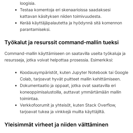
loogisia.
Testaa komentoja eri skenaarioissa saadaksesi
kattavan käsityksen niiden toimivuudesta.
Kerää käyttäjäpalautetta ja hyödynnä sitä komennon
parantamiseksi.
Työkalut ja resurssit command-mallin tueksi
Command-mallin käyttämiseen on saatavilla useita työkaluja ja
resursseja, jotka voivat helpottaa prosessia. Esimerkiksi:
Koodausympäristöt, kuten Jupyter Notebook tai Google
Colab, tarjoavat hyvät puitteet mallin kehittämiseen.
Dokumentaatio ja oppaat, jotka ovat saatavilla eri
koneoppimisalustoilla, auttavat ymmärtämään mallin
toimintaa.
Verkkofoorumit ja yhteisöt, kuten Stack Overflow,
tarjoavat tukea ja vinkkejä muilta käyttäjiltä.
Yleisimmät virheet ja niiden välttäminen