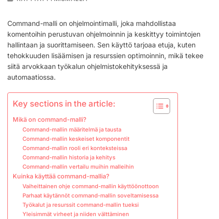
MALLI:
KÄYTTÖ,
Command-malli on ohjelmointimalli, joka mahdollistaa
EDUT,
komentoihin perustuvan ohjelmoinnin ja keskittyy toimintojen
SOVELLUKSET
hallintaan ja suorittamiseen. Sen käyttö tarjoaa etuja, kuten
tehokkuuden lisäämisen ja resurssien optimoinnin, mikä tekee
siitä arvokkaan työkalun ohjelmistokehityksessä ja
automaatiossa.
Key sections in the article:
Mikä on command-malli?
Command-mallin määritelmä ja tausta
Command-mallin keskeiset komponentit
Command-mallin rooli eri konteksteissa
Command-mallin historia ja kehitys
Command-mallin vertailu muihin malleihin
Kuinka käyttää command-mallia?
Vaiheittainen ohje command-mallin käyttöönottoon
Parhaat käytännöt command-mallin soveltamisessa
Työkalut ja resurssit command-mallin tueksi
Yleisimmät virheet ja niiden välttäminen