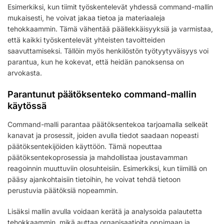
Esimerkiksi, kun tiimit työskentelevät yhdessä command-mallin
mukaisesti, he voivat jakaa tietoa ja materiaaleja
tehokkaammin. Tämä vähentää päällekkäisyyksiä ja varmistaa,
että kaikki työskentelevät yhteisten tavoitteiden
saavuttamiseksi. Tällöin myös henkilöstön työtyytyväisyys voi
parantua, kun he kokevat, että heidän panoksensa on
arvokasta.
Parantunut päätöksenteko command-mallin
käytössä
Command-malli parantaa päätöksentekoa tarjoamalla selkeät
kanavat ja prosessit, joiden avulla tiedot saadaan nopeasti
päätöksentekijöiden käyttöön. Tämä nopeuttaa
päätöksentekoprosessia ja mahdollistaa joustavamman
reagoinnin muuttuviin olosuhteisiin. Esimerkiksi, kun tiimillä on
pääsy ajankohtaisiin tietoihin, he voivat tehdä tietoon
perustuvia päätöksiä nopeammin.
Lisäksi mallin avulla voidaan kerätä ja analysoida palautetta
tehokkaammin, mikä auttaa organisaatioita oppimaan ja