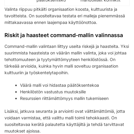
Valinta riippuu pitkälti organisaation koosta, kulttuurista ja
tavoitteista. On suositeltavaa testata eri malleja pienemmässä
mittakaavassa ennen laajempaa käyttöönottoa.
Riskit ja haasteet command-mallin valinnassa
Command-mallin valintaan liittyy useita riskejä ja haasteita. Yksi
suurimmista haasteista on väärän mallin valinta, joka voi johtaa
tehottomuuteen ja tyytymättömyyteen henkilöstössä. On
tärkeää arvioida, kuinka hyvin malli soveltuu organisaation
kulttuuriin ja työskentelytapoihin.
Väärä malli voi hidastaa päätöksentekoa
Henkilöstön vastustus muutoksille
Resurssien riittämättömyys mallin tukemiseen
Lisäksi, jatkuva seuranta ja arviointi ovat välttämättömiä, jotta
voidaan varmistaa, että valittu malli toimii tehokkaasti. On
suositeltavaa kerätä palautetta käyttäjiltä ja tehdä tarvittavat
muutokset ajoissa.