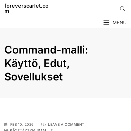
Skip
foreverscarlet.co
to
m
content
MENU
Command-malli:
Käyttö, Edut,
Sovellukset
ON
FEB 10, 2026
LEAVE A COMMENT
COMMAND-
KÄYTTÄYTYMISMALLIT