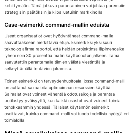
kehittymään. Tämä jatkuva parantaminen voi johtaa parempiin
strategisiin päätöksiin ja kilpailuetuihin markkinoilla.
Case-esimerkit command-mallin eduista
Useat organisaatiot ovat hyödyntäneet command-mallia
saavuttaakseen merkittäviä etuja. Esimerkiksi yksi suuri
teknologiafirma raportoi, että heidän projektinsa läpimenoaika
lyheni noin 30 prosenttia mallin käyttöönoton jälkeen. Tämä
saavutettiin parantamalla tiimien välistä viestintää ja
selkeyttämällä tehtävien jakamista.
Toinen esimerkki on terveydenhuoltoala, jossa command-malli
on auttanut sairaaloita optimoimaan resurssien käyttöä.
Sairaalat ovat voineet vähentää odotusaikoja ja parantaa
potilastyytyväisyyttä, kun kaikki osastot ovat voineet toimia
tehokkaammin yhdessä. Tällaiset käytännön esimerkit
osoittavat, kuinka command-malli voi tuoda todellisia hyötyjä eri
toimialoilla.