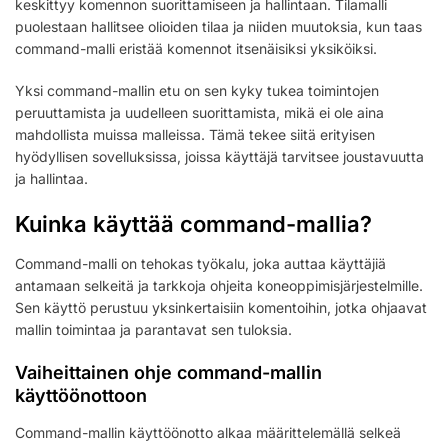
keskittyy komennon suorittamiseen ja hallintaan. Tilamalli
puolestaan hallitsee olioiden tilaa ja niiden muutoksia, kun taas
command-malli eristää komennot itsenäisiksi yksiköiksi.
Yksi command-mallin etu on sen kyky tukea toimintojen
peruuttamista ja uudelleen suorittamista, mikä ei ole aina
mahdollista muissa malleissa. Tämä tekee siitä erityisen
hyödyllisen sovelluksissa, joissa käyttäjä tarvitsee joustavuutta
ja hallintaa.
Kuinka käyttää command-mallia?
Command-malli on tehokas työkalu, joka auttaa käyttäjiä
antamaan selkeitä ja tarkkoja ohjeita koneoppimisjärjestelmille.
Sen käyttö perustuu yksinkertaisiin komentoihin, jotka ohjaavat
mallin toimintaa ja parantavat sen tuloksia.
Vaiheittainen ohje command-mallin
käyttöönottoon
Command-mallin käyttöönotto alkaa määrittelemällä selkeä