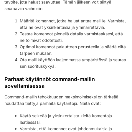
tavoite, jota haluat saavuttaa. Tämän jälkeen voit siirtyä
seuraaviin vaiheisiin:
Määritä komennot, jotka haluat antaa mallille. Varmista,
että ne ovat yksinkertaisia ja ymmärrettäviä.
Testaa komennot pienellä datalla varmistaaksesi, että
ne toimivat odotetusti.
Optimoi komennot palautteen perusteella ja säädä niitä
tarpeen mukaan.
Ota malli käyttöön laajemmassa ympäristössä ja seuraa
sen suorituskykyä.
Parhaat käytännöt command-mallin
soveltamisessa
Command-mallin tehokkuuden maksimoimiseksi on tärkeää
noudattaa tiettyjä parhaita käytäntöjä. Näitä ovat:
Käytä selkeää ja yksinkertaista kieltä komentoja
laatiessasi.
Varmista, että komennot ovat johdonmukaisia ja