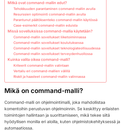
Mitkä ovat command-mallin edut?
Tehokkuuden parantaminen command-mallin avulla
Resurssien optimointi command-mallin avulla
Parantunut päätöksenteko command-mallin käytössä
Case-esimerkit command-mallin eduista
Missä sovelluksissa command-mallia käytetään?
Command-mallin sovellukset liiketoiminnassa
Command-mallin sovellukset koulutuksessa
Command-mallin sovellukset teknologiateollisuudessa
Command-mallin sovellukset terveydenhuollossa
Kuinka valita oikea command-malli?
Kriteerit command-mallin valintaan
Vertailu eri command-mallien välillä
Riskit ja haasteet command-mallin valinnassa
Mikä on command-malli?
Command-malli on ohjelmointimalli, joka mahdollistaa
komentoihin perustuvan ohjelmoinnin. Se keskittyy erilaisten
toimintojen hallintaan ja suorittamiseen, mikä tekee siitä
hyödyllisen monilla eri aloilla, kuten ohjelmistokehityksessä ja
automaatiossa.