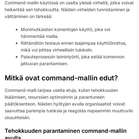
Command-mallin käytössä on useita yleisiä virheitä, jotka voivat
heikentää sen tehokkuutta. Näiden virheiden tunnistaminen ja
välttäminen on tärkeää:
Monimutkaisten komentojen käyttö, joka voi
hämmentää mallia.
Riittämätön testaus ennen laajempaa käyttöönottoa,
mikä voi johtaa virheellisiin tuloksiin.
Palauteprosessin laiminlyönti, joka estää komennon
jatkuvan parantamisen.
Mitkä ovat command-mallin edut?
Command-malli tarjoaa useita etuja, kuten tehokkuuden
lisäämisen, resurssien optimoinnin ja parantuneen
päätöksenteon. Näiden hyötyjen avulla organisaatiot voivat
saavuttaa parempia tuloksia ja reagoida nopeammin muuttuviin
olosuhteisiin.
Tehokkuuden parantaminen command-mallin
avulla