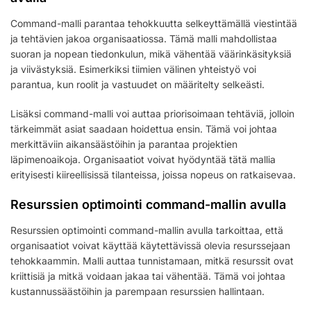
Command-malli parantaa tehokkuutta selkeyttämällä viestintää
ja tehtävien jakoa organisaatiossa. Tämä malli mahdollistaa
suoran ja nopean tiedonkulun, mikä vähentää väärinkäsityksiä
ja viivästyksiä. Esimerkiksi tiimien välinen yhteistyö voi
parantua, kun roolit ja vastuudet on määritelty selkeästi.
Lisäksi command-malli voi auttaa priorisoimaan tehtäviä, jolloin
tärkeimmät asiat saadaan hoidettua ensin. Tämä voi johtaa
merkittäviin aikansäästöihin ja parantaa projektien
läpimenoaikoja. Organisaatiot voivat hyödyntää tätä mallia
erityisesti kiireellisissä tilanteissa, joissa nopeus on ratkaisevaa.
Resurssien optimointi command-mallin avulla
Resurssien optimointi command-mallin avulla tarkoittaa, että
organisaatiot voivat käyttää käytettävissä olevia resurssejaan
tehokkaammin. Malli auttaa tunnistamaan, mitkä resurssit ovat
kriittisiä ja mitkä voidaan jakaa tai vähentää. Tämä voi johtaa
kustannussäästöihin ja parempaan resurssien hallintaan.