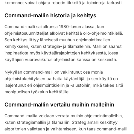
komennot voivat ohjata robotin liikkeitä ja toimintoja tarkasti.
Command-mallin historia ja kehitys
Command-malli sai alkunsa 1980-luvun alussa, kun
ohjelmistosuunnittelijat alkoivat kehittää olio-ohjelmointikieliä.
Sen kehitys liittyy läheisesti muuhun ohjelmointimallien
kehitykseen, kuten strategia- ja tilamalleihin. Malli on saanut
inspiraatiota myös käyttäjärajapintojen kehityksestä, jossa
käyttäjien vuorovaikutus ohjelmiston kanssa on keskeistä.
Nykyään command-malli on vakiintunut osa monia
ohjelmistokehityksen parhaita käytäntöjä, ja sen käyttö on
laajentunut eri ohjelmointikieliin ja -alustoihin, mikä tekee siitä
monipuolisen työkalun kehittäjille.
Command-mallin vertailu muihin malleihin
Command-mallia voidaan verrata muihin ohjelmointimalleihin,
kuten strategiamalliin ja tilamalliin. Strategiamalli keskittyy
algoritmien valintaan ja vaihtamiseen, kun taas command-malli