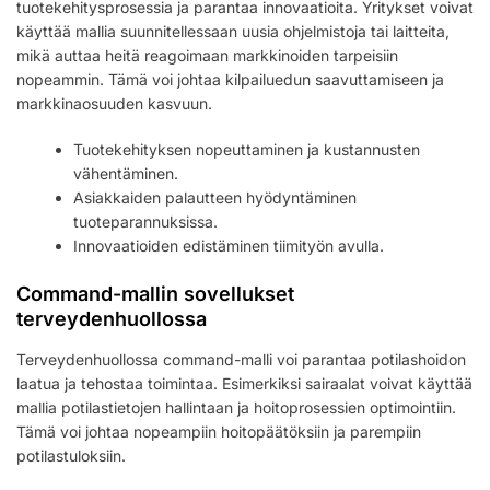
tuotekehitysprosessia ja parantaa innovaatioita. Yritykset voivat
käyttää mallia suunnitellessaan uusia ohjelmistoja tai laitteita,
mikä auttaa heitä reagoimaan markkinoiden tarpeisiin
nopeammin. Tämä voi johtaa kilpailuedun saavuttamiseen ja
markkinaosuuden kasvuun.
Tuotekehityksen nopeuttaminen ja kustannusten
vähentäminen.
Asiakkaiden palautteen hyödyntäminen
tuoteparannuksissa.
Innovaatioiden edistäminen tiimityön avulla.
Command-mallin sovellukset
terveydenhuollossa
Terveydenhuollossa command-malli voi parantaa potilashoidon
laatua ja tehostaa toimintaa. Esimerkiksi sairaalat voivat käyttää
mallia potilastietojen hallintaan ja hoitoprosessien optimointiin.
Tämä voi johtaa nopeampiin hoitopäätöksiin ja parempiin
potilastuloksiin.