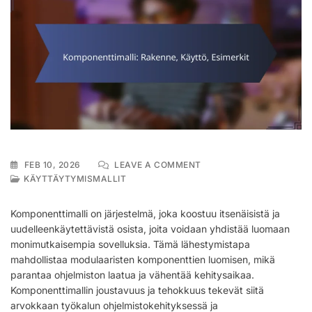
ON
FEB 10, 2026
LEAVE A COMMENT
KOMPONENTTIMALLI:
KÄYTTÄYTYMISMALLIT
RAKENNE,
KÄYTTÖ,
Komponenttimalli on järjestelmä, joka koostuu itsenäisistä ja
ESIMERKIT
uudelleenkäytettävistä osista, joita voidaan yhdistää luomaan
monimutkaisempia sovelluksia. Tämä lähestymistapa
mahdollistaa modulaaristen komponenttien luomisen, mikä
parantaa ohjelmiston laatua ja vähentää kehitysaikaa.
Komponenttimallin joustavuus ja tehokkuus tekevät siitä
arvokkaan työkalun ohjelmistokehityksessä ja