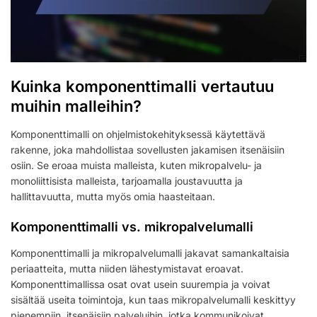
Kuinka komponenttimalli vertautuu
muihin malleihin?
Komponenttimalli on ohjelmistokehityksessä käytettävä
rakenne, joka mahdollistaa sovellusten jakamisen itsenäisiin
osiin. Se eroaa muista malleista, kuten mikropalvelu- ja
monoliittisista malleista, tarjoamalla joustavuutta ja
hallittavuutta, mutta myös omia haasteitaan.
Komponenttimalli vs. mikropalvelumalli
Komponenttimalli ja mikropalvelumalli jakavat samankaltaisia
periaatteita, mutta niiden lähestymistavat eroavat.
Komponenttimallissa osat ovat usein suurempia ja voivat
sisältää useita toimintoja, kun taas mikropalvelumalli keskittyy
pienempiin, itsenäisiin palveluihin, jotka kommunikoivat