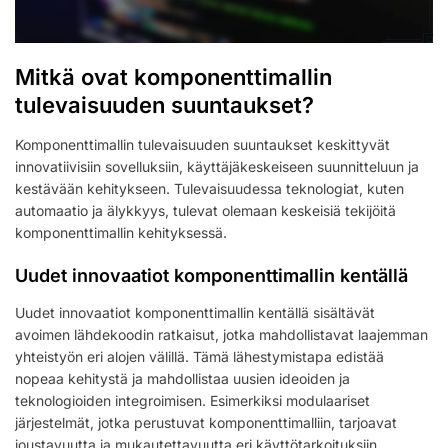
Mitkä ovat komponenttimallin
tulevaisuuden suuntaukset?
Komponenttimallin tulevaisuuden suuntaukset keskittyvät
innovatiivisiin sovelluksiin, käyttäjäkeskeiseen suunnitteluun ja
kestävään kehitykseen. Tulevaisuudessa teknologiat, kuten
automaatio ja älykkyys, tulevat olemaan keskeisiä tekijöitä
komponenttimallin kehityksessä.
Uudet innovaatiot komponenttimallin kentällä
Uudet innovaatiot komponenttimallin kentällä sisältävät
avoimen lähdekoodin ratkaisut, jotka mahdollistavat laajemman
yhteistyön eri alojen välillä. Tämä lähestymistapa edistää
nopeaa kehitystä ja mahdollistaa uusien ideoiden ja
teknologioiden integroimisen. Esimerkiksi modulaariset
järjestelmät, jotka perustuvat komponenttimalliin, tarjoavat
joustavuutta ja mukautettavuutta eri käyttötarkoituksiin.