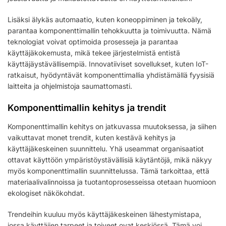
Lisäksi älykäs automaatio, kuten koneoppiminen ja tekoäly,
parantaa komponenttimallin tehokkuutta ja toimivuutta. Nämä
teknologiat voivat optimoida prosesseja ja parantaa
käyttäjäkokemusta, mikä tekee järjestelmistä entistä
käyttäjäystävällisempiä. Innovatiiviset sovellukset, kuten IoT-
ratkaisut, hyödyntävät komponenttimallia yhdistämällä fyysisiä
laitteita ja ohjelmistoja saumattomasti.
Komponenttimallin kehitys ja trendit
Komponenttimallin kehitys on jatkuvassa muutoksessa, ja siihen
vaikuttavat monet trendit, kuten kestävä kehitys ja
käyttäjäkeskeinen suunnittelu. Yhä useammat organisaatiot
ottavat käyttöön ympäristöystävällisiä käytäntöjä, mikä näkyy
myös komponenttimallin suunnittelussa. Tämä tarkoittaa, että
materiaalivalinnoissa ja tuotantoprosesseissa otetaan huomioon
ekologiset näkökohdat.
Trendeihin kuuluu myös käyttäjäkeskeinen lähestymistapa,
jossa käyttäjien tarpeet ja toiveet ovat keskiössä. Tämä voi