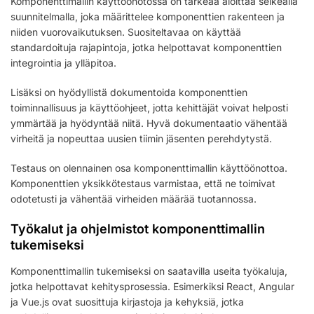
Komponenttimallin käyttöönotossa on tärkeää aloittaa selkeällä
suunnitelmalla, joka määrittelee komponenttien rakenteen ja
niiden vuorovaikutuksen. Suositeltavaa on käyttää
standardoituja rajapintoja, jotka helpottavat komponenttien
integrointia ja ylläpitoa.
Lisäksi on hyödyllistä dokumentoida komponenttien
toiminnallisuus ja käyttöohjeet, jotta kehittäjät voivat helposti
ymmärtää ja hyödyntää niitä. Hyvä dokumentaatio vähentää
virheitä ja nopeuttaa uusien tiimin jäsenten perehdytystä.
Testaus on olennainen osa komponenttimallin käyttöönottoa.
Komponenttien yksikkötestaus varmistaa, että ne toimivat
odotetusti ja vähentää virheiden määrää tuotannossa.
Työkalut ja ohjelmistot komponenttimallin
tukemiseksi
Komponenttimallin tukemiseksi on saatavilla useita työkaluja,
jotka helpottavat kehitysprosessia. Esimerkiksi React, Angular
ja Vue.js ovat suosittuja kirjastoja ja kehyksiä, jotka