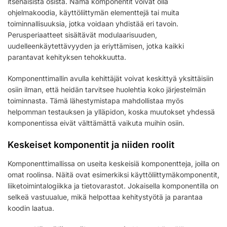
itsenäisistä osista. Nämä komponentit voivat olla
ohjelmakoodia, käyttöliittymän elementtejä tai muita
toiminnallisuuksia, jotka voidaan yhdistää eri tavoin.
Perusperiaatteet sisältävät modulaarisuuden,
uudelleenkäytettävyyden ja eriyttämisen, jotka kaikki
parantavat kehityksen tehokkuutta.
Komponenttimallin avulla kehittäjät voivat keskittyä yksittäisiin
osiin ilman, että heidän tarvitsee huolehtia koko järjestelmän
toiminnasta. Tämä lähestymistapa mahdollistaa myös
helpomman testauksen ja ylläpidon, koska muutokset yhdessä
komponentissa eivät välttämättä vaikuta muihin osiin.
Keskeiset komponentit ja niiden roolit
Komponenttimallissa on useita keskeisiä komponentteja, joilla on
omat roolinsa. Näitä ovat esimerkiksi käyttöliittymäkomponentit,
liiketoimintalogiikka ja tietovarastot. Jokaisella komponentilla on
selkeä vastuualue, mikä helpottaa kehitystyötä ja parantaa
koodin laatua.