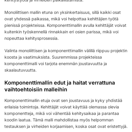
Monoliittisen mallin etuna on yksinkertaisuus, sillä kaikki osat
ovat yhdessä paikassa, mikä voi helpottaa kehittäjien työtä
pienissä projekteissa. Komponenttimallin avulla kehittäjät voivat
kuitenkin työskennellä rinnakkain eri osien parissa, mikä voi
nopeuttaa kehitysprosessia.
Valinta monoliittisen ja komponenttimallin välillä riippuu projektin
koosta ja vaatimuksista. Suuremmissa projekteissa
komponenttimalli voi tarjota enemmän joustavuutta ja
skaalautuvuutta.
Komponenttimallin edut ja haitat verrattuna
vaihtoehtoisiin malleihin
Komponenttimallin etuja ovat sen joustavuus ja kyky yhdistää
erilaisia toimintoja. Kehittäjät voivat käyttää olemassa olevia
komponentteja, mikä voi vähentää kehitysaikaa ja parantaa
koodin laatua. Tämä malli mahdollistaa myös helpomman
testauksen ja virheiden korjaamisen, koska osat ovat eristettyjä.