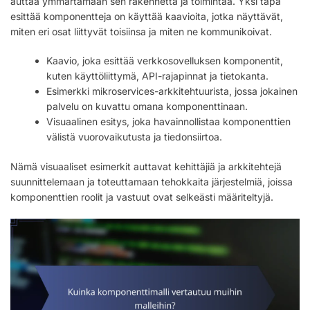
auttaa ymmärtämään sen rakennetta ja toimintaa. Yksi tapa
esittää komponentteja on käyttää kaavioita, jotka näyttävät,
miten eri osat liittyvät toisiinsa ja miten ne kommunikoivat.
Kaavio, joka esittää verkkosovelluksen komponentit,
kuten käyttöliittymä, API-rajapinnat ja tietokanta.
Esimerkki mikroservices-arkkitehtuurista, jossa jokainen
palvelu on kuvattu omana komponenttinaan.
Visuaalinen esitys, joka havainnollistaa komponenttien
välistä vuorovaikutusta ja tiedonsiirtoa.
Nämä visuaaliset esimerkit auttavat kehittäjiä ja arkkitehtejä
suunnittelemaan ja toteuttamaan tehokkaita järjestelmiä, joissa
komponenttien roolit ja vastuut ovat selkeästi määriteltyjä.