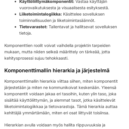
Käyttöliittymäkomponentit:
Vastaa käyttäjän
vuorovaikutuksesta ja visuaalisesta esityksestä.
Liiketoimintalogiikka:
Käsittelee sovelluksen
toiminnallisuuden ja liiketoimintasäännöt.
Tietovarastot:
Tallentavat ja hallitsevat sovelluksen
tietoja.
Komponenttien roolit voivat vaihdella projektin tarpeiden
mukaan, mutta niiden selkeä määrittely on tärkeää, jotta
kehitysprosessi sujuu tehokkaasti.
Komponenttimallin hierarkia ja järjestelmä
Komponenttimallin hierarkia viittaa siihen, miten komponentit
järjestetään ja miten ne kommunikoivat keskenään. Yleensä
komponentit voidaan jakaa eri tasoihin, kuten ylin taso, joka
sisältää käyttöliittymän, ja alemmat tasot, jotka käsittelevät
liiketoimintalogiikkaa ja tietovarastoja. Tämä hierarkia auttaa
kehittäjiä ymmärtämään, miten eri osat liittyvät toisiinsa.
Hierarkian avulla voidaan myös hallita riippuvuuksia ja