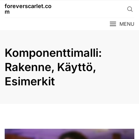
Skip
foreverscarlet.co
to
m
content
MENU
Komponenttimalli:
Rakenne, Käyttö,
Esimerkit