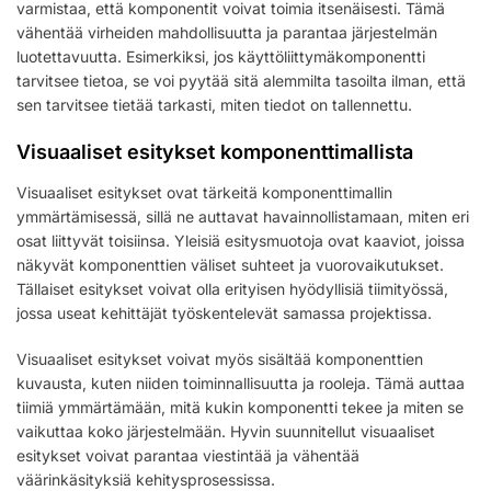
varmistaa, että komponentit voivat toimia itsenäisesti. Tämä
vähentää virheiden mahdollisuutta ja parantaa järjestelmän
luotettavuutta. Esimerkiksi, jos käyttöliittymäkomponentti
tarvitsee tietoa, se voi pyytää sitä alemmilta tasoilta ilman, että
sen tarvitsee tietää tarkasti, miten tiedot on tallennettu.
Visuaaliset esitykset komponenttimallista
Visuaaliset esitykset ovat tärkeitä komponenttimallin
ymmärtämisessä, sillä ne auttavat havainnollistamaan, miten eri
osat liittyvät toisiinsa. Yleisiä esitysmuotoja ovat kaaviot, joissa
näkyvät komponenttien väliset suhteet ja vuorovaikutukset.
Tällaiset esitykset voivat olla erityisen hyödyllisiä tiimityössä,
jossa useat kehittäjät työskentelevät samassa projektissa.
Visuaaliset esitykset voivat myös sisältää komponenttien
kuvausta, kuten niiden toiminnallisuutta ja rooleja. Tämä auttaa
tiimiä ymmärtämään, mitä kukin komponentti tekee ja miten se
vaikuttaa koko järjestelmään. Hyvin suunnitellut visuaaliset
esitykset voivat parantaa viestintää ja vähentää
väärinkäsityksiä kehitysprosessissa.