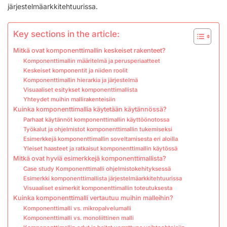
järjestelmäarkkitehtuurissa.
Key sections in the article:
Mitkä ovat komponenttimallin keskeiset rakenteet?
Komponenttimallin määritelmä ja perusperiaatteet
Keskeiset komponentit ja niiden roolit
Komponenttimallin hierarkia ja järjestelmä
Visuaaliset esitykset komponenttimallista
Yhteydet muihin mallirakenteisiin
Kuinka komponenttimallia käytetään käytännössä?
Parhaat käytännöt komponenttimallin käyttöönotossa
Työkalut ja ohjelmistot komponenttimallin tukemiseksi
Esimerkkejä komponenttimallin soveltamisesta eri aloilla
Yleiset haasteet ja ratkaisut komponenttimallin käytössä
Mitkä ovat hyviä esimerkkejä komponenttimallista?
Case study Komponenttimalli ohjelmistokehityksessä
Esimerkki komponenttimallista järjestelmäarkkitehtuurissa
Visuaaliset esimerkit komponenttimallin toteutuksesta
Kuinka komponenttimalli vertautuu muihin malleihin?
Komponenttimalli vs. mikropalvelumalli
Komponenttimalli vs. monoliittinen malli