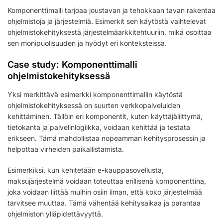
Komponenttimalli tarjoaa joustavan ja tehokkaan tavan rakentaa
ohjelmistoja ja järjestelmiä. Esimerkit sen käytöstä vaihtelevat
ohjelmistokehityksestä järjestelmäarkkitehtuuriin, mikä osoittaa
sen monipuolisuuden ja hyödyt eri konteksteissa.
Case study: Komponenttimalli
ohjelmistokehityksessä
Yksi merkittävä esimerkki komponenttimallin käytöstä
ohjelmistokehityksessä on suurten verkkopalveluiden
kehittäminen. Tällöin eri komponentit, kuten käyttäjäliittymä,
tietokanta ja palvelinlogiikka, voidaan kehittää ja testata
erikseen. Tämä mahdollistaa nopeamman kehitysprosessin ja
helpottaa virheiden paikallistamista.
Esimerkiksi, kun kehitetään e-kauppasovellusta,
maksujärjestelmä voidaan toteuttaa erillisenä komponenttina,
joka voidaan liittää muihin osiin ilman, että koko järjestelmää
tarvitsee muuttaa. Tämä vähentää kehitysaikaa ja parantaa
ohjelmiston ylläpidettävyyttä.