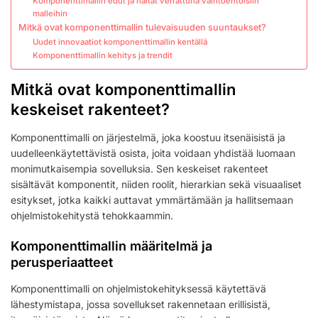
Komponenttimallin edut ja haitat verrattuna vaihtoehtoisiin
malleihin
Mitkä ovat komponenttimallin tulevaisuuden suuntaukset?
Uudet innovaatiot komponenttimallin kentällä
Komponenttimallin kehitys ja trendit
Mitkä ovat komponenttimallin
keskeiset rakenteet?
Komponenttimalli on järjestelmä, joka koostuu itsenäisistä ja
uudelleenkäytettävistä osista, joita voidaan yhdistää luomaan
monimutkaisempia sovelluksia. Sen keskeiset rakenteet
sisältävät komponentit, niiden roolit, hierarkian sekä visuaaliset
esitykset, jotka kaikki auttavat ymmärtämään ja hallitsemaan
ohjelmistokehitystä tehokkaammin.
Komponenttimallin määritelmä ja
perusperiaatteet
Komponenttimalli on ohjelmistokehityksessä käytettävä
lähestymistapa, jossa sovellukset rakennetaan erillisistä,