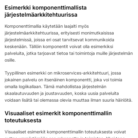
Esimerkki komponenttimallista
järjestelmäarkkitehtuurissa
Komponenttimallia käytetään laajalti myös
järjestelmäarkkitehtuurissa, erityisesti monimutkaisissa
järjestelmissä, joissa eri osat tarvitsevat kommunikoida
keskenään. Tällöin komponentit voivat olla esimerkiksi
palveluita, jotka tarjoavat tietoa tai toimintoja muille järjestelmän
osille.
Tyypillinen esimerkki on mikroservices-arkkitehtuuri, jossa
jokainen palvelu on itsenäinen komponentti, joka voi toimia
omalla logiikallaan. Tämä mahdollistaa järjestelmän
skaalautuvuuden ja joustavuuden, koska uusia palveluita
voidaan lisätä tai olemassa olevia muuttaa ilman suuria häiriöitä.
Visuaaliset esimerkit komponenttimallin
toteutuksesta
Visuaaliset esimerkit komponenttimallin toteutuksesta voivat