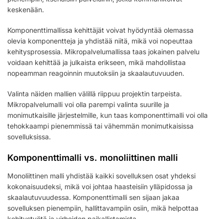
keskenään.
Komponenttimallissa kehittäjät voivat hyödyntää olemassa
olevia komponentteja ja yhdistää niitä, mikä voi nopeuttaa
kehitysprosessia. Mikropalvelumallissa taas jokainen palvelu
voidaan kehittää ja julkaista erikseen, mikä mahdollistaa
nopeamman reagoinnin muutoksiin ja skaalautuvuuden.
Valinta näiden mallien välillä riippuu projektin tarpeista.
Mikropalvelumalli voi olla parempi valinta suurille ja
monimutkaisille järjestelmille, kun taas komponenttimalli voi olla
tehokkaampi pienemmissä tai vähemmän monimutkaisissa
sovelluksissa.
Komponenttimalli vs. monoliittinen malli
Monoliittinen malli yhdistää kaikki sovelluksen osat yhdeksi
kokonaisuudeksi, mikä voi johtaa haasteisiin ylläpidossa ja
skaalautuvuudessa. Komponenttimalli sen sijaan jakaa
sovelluksen pienempiin, hallittavampiin osiin, mikä helpottaa
kehitystyötä ja virheiden paikallistamista.