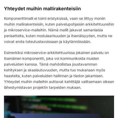
Yhteydet muihin mallirakenteisiin
Komponenttimalli ei toimi eristyksissä, vaan se liittyy moniin
muihin mallirakenteisiin, kuten palvelupohjaisiin arkkitehtuureihin
ja mikroservice-malleihin. Nämä mallit jakavat samanlaisia
periaatteita, kuten modulaarisuuden ja itsenäisyyden, mutta ne
voivat erota toteutustavoissaan ja käytännöissään.
Esimerkiksi mikroservice-arkkitehtuurissa jokainen palvelu on
itsenäinen komponentti, joka voi kommunikoida muiden
palveluiden kanssa. Tämä mahdollistaa joustavamman
kehityksen ja skaalautuvuuden, mutta tuo mukanaan myös
haasteita, kuten palveluiden hallinnan ja tiedon jakamisen.
Yhteydet muihin malleihin auttavat kehittäjiä valitsemaan oikean
lähestymistavan projektin tarpeiden mukaan.