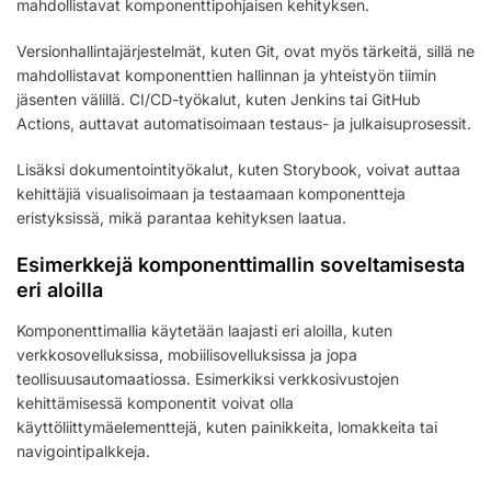
mahdollistavat komponenttipohjaisen kehityksen.
Versionhallintajärjestelmät, kuten Git, ovat myös tärkeitä, sillä ne
mahdollistavat komponenttien hallinnan ja yhteistyön tiimin
jäsenten välillä. CI/CD-työkalut, kuten Jenkins tai GitHub
Actions, auttavat automatisoimaan testaus- ja julkaisuprosessit.
Lisäksi dokumentointityökalut, kuten Storybook, voivat auttaa
kehittäjiä visualisoimaan ja testaamaan komponentteja
eristyksissä, mikä parantaa kehityksen laatua.
Esimerkkejä komponenttimallin soveltamisesta
eri aloilla
Komponenttimallia käytetään laajasti eri aloilla, kuten
verkkosovelluksissa, mobiilisovelluksissa ja jopa
teollisuusautomaatiossa. Esimerkiksi verkkosivustojen
kehittämisessä komponentit voivat olla
käyttöliittymäelementtejä, kuten painikkeita, lomakkeita tai
navigointipalkkeja.