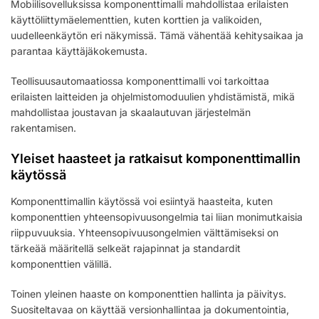
Mobiilisovelluksissa komponenttimalli mahdollistaa erilaisten
käyttöliittymäelementtien, kuten korttien ja valikoiden,
uudelleenkäytön eri näkymissä. Tämä vähentää kehitysaikaa ja
parantaa käyttäjäkokemusta.
Teollisuusautomaatiossa komponenttimalli voi tarkoittaa
erilaisten laitteiden ja ohjelmistomoduulien yhdistämistä, mikä
mahdollistaa joustavan ja skaalautuvan järjestelmän
rakentamisen.
Yleiset haasteet ja ratkaisut komponenttimallin
käytössä
Komponenttimallin käytössä voi esiintyä haasteita, kuten
komponenttien yhteensopivuusongelmia tai liian monimutkaisia
riippuvuuksia. Yhteensopivuusongelmien välttämiseksi on
tärkeää määritellä selkeät rajapinnat ja standardit
komponenttien välillä.
Toinen yleinen haaste on komponenttien hallinta ja päivitys.
Suositeltavaa on käyttää versionhallintaa ja dokumentointia,